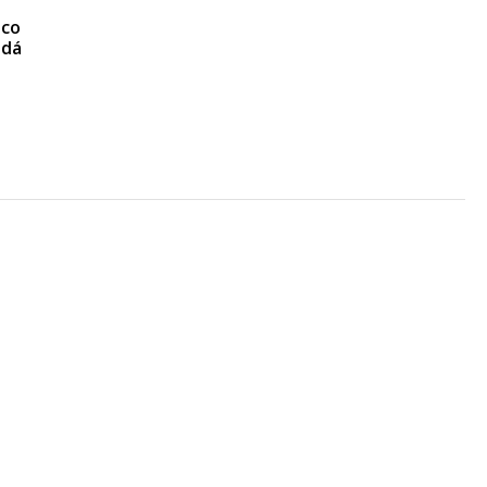
 co
 dá