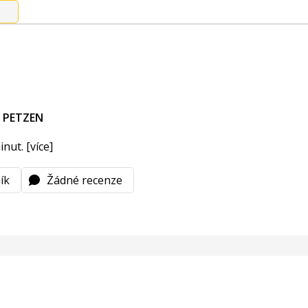
 PETZEN
minut.
[více]
ík
Žádné recenze