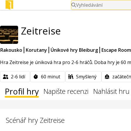
Vyhledávání
Zeitreise
Rakousko
Korutany
Únikové hry Bleiburg
Escape Room
Hra Zeitreise je úniková hra pro 2-6 hráčů. Doba hry je 60 
2-6
lidí
60
minut
Smyšlený
začátečn
Profil hry
Napište recenzi
Nahlásit hru
Scénář hry Zeitreise