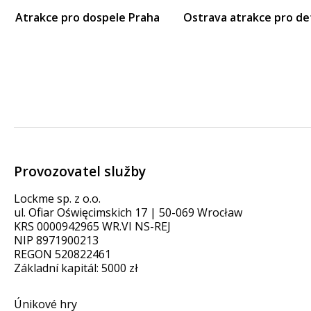
Atrakce pro dospele Praha
Ostrava atrakce pro de
Provozovatel služby
Lockme sp. z o.o.
ul. Ofiar Oświęcimskich 17 | 50-069 Wrocław
KRS 0000942965 WR.VI NS-REJ
NIP 8971900213
REGON 520822461
Základní kapitál: 5000 zł
Únikové hry