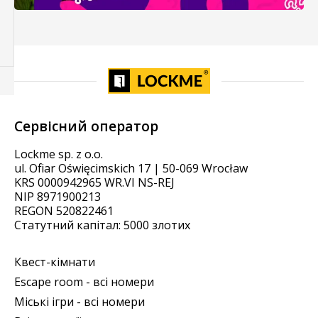
Сервісний оператор
Lockme sp. z o.o.
ul. Ofiar Oświęcimskich 17 | 50-069 Wrocław
KRS 0000942965 WR.VI NS-REJ
NIP 8971900213
REGON 520822461
Статутний капітал: 5000 злотих
Квест-кімнати
Escape room - всі номери
Міські ігри - всі номери