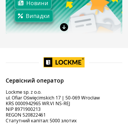
Новини
Випадки
Сервісний оператор
Lockme sp. z o.o.
ul. Ofiar Oświęcimskich 17 | 50-069 Wrocław
KRS 0000942965 WR.VI NS-REJ
NIP 8971900213
REGON 520822461
Статутний капітал: 5000 злотих