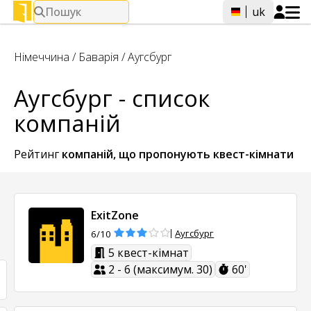
Пошук
uk
Німеччина
/
Баварія
/
Аугсбург
Аугсбург - список
компаній
Рейтинг
компаній, що пропонують
квест-кімнати
ExitZone
Аугсбург
6/10
5 квест-кімнат
2 - 6 (максимум. 30)
60'