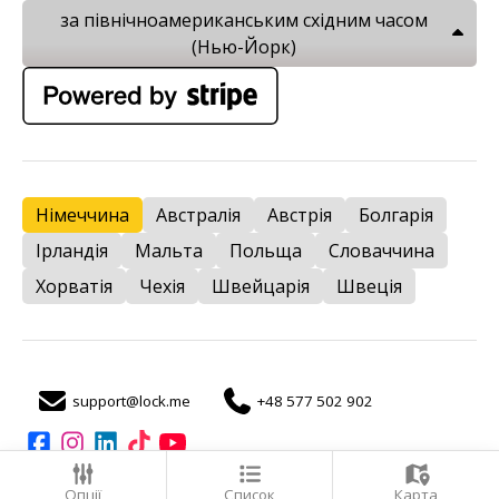
за північноамериканським східним часом
(Нью-Йорк)
Німеччина
Австралія
Австрія
Болгарія
Ірландія
Мальта
Польща
Словаччина
Хорватія
Чехія
Швейцарія
Швеція
support@lock.me
+48 577 502 902
авто
Опції
Список
Карта