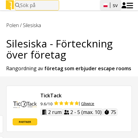
Sök på
sv
Polen
/
Silesiska
Silesiska - Förteckning
över företag
Rangordning av
företag som erbjuder
escape rooms
TickTack
Gliwice
9.6/10
2 rum
2 - 5 (max. 10)
75
PARTNER