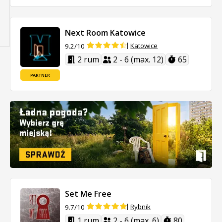
Next Room Katowice
Katowice
9.2/10
2 rum
2 - 6 (max. 12)
65
PARTNER
Set Me Free
Rybnik
9.7/10
1 rum
2 - 6 (max. 6)
80