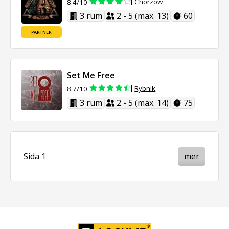
Chorzów
8.4/10
3 rum
2 - 5 (max. 13)
60
PARTNER
Set Me Free
Rybnik
8.7/10
3 rum
2 - 5 (max. 14)
75
Sida 1
mer