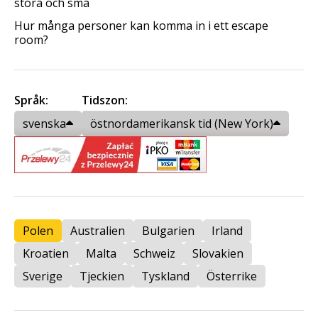
stora och små
Hur många personer kan komma in i ett escape
room?
Språk:
Tidszon:
svenska
östnordamerikansk tid (New York)
Polen
Australien
Bulgarien
Irland
Kroatien
Malta
Schweiz
Slovakien
Sverige
Tjeckien
Tyskland
Österrike