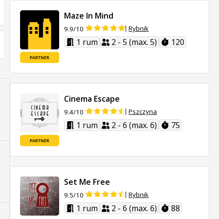
Maze In Mind
Rybnik
9.9/10
1 rum
2 - 5 (max. 5)
120
PARTNER
Cinema Escape
Pszczyna
9.4/10
1 rum
2 - 6 (max. 6)
75
PARTNER
Set Me Free
Rybnik
9.5/10
1 rum
2 - 6 (max. 6)
88