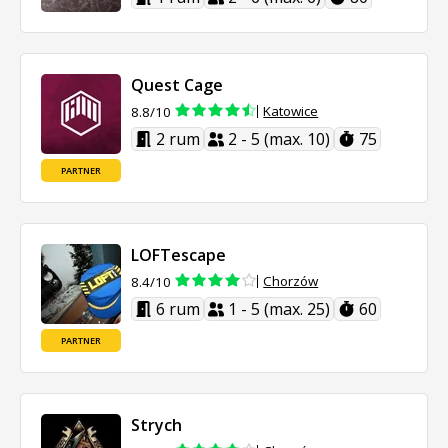
Quest Cage
Katowice
8.8/10
2 rum
2 - 5 (max. 10)
75
PARTNER
LOFTescape
Chorzów
8.4/10
6 rum
1 - 5 (max. 25)
60
PARTNER
Strych