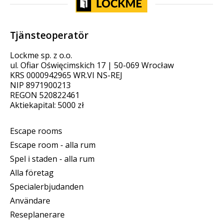
Tjänsteoperatör
Lockme sp. z o.o.
ul. Ofiar Oświęcimskich 17 | 50-069 Wrocław
KRS 0000942965 WR.VI NS-REJ
NIP 8971900213
REGON 520822461
Aktiekapital: 5000 zł
Escape rooms
Escape room - alla rum
Spel i staden - alla rum
Alla företag
Specialerbjudanden
Användare
Reseplanerare