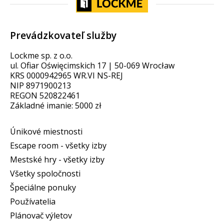
Prevádzkovateľ služby
Lockme sp. z o.o.
ul. Ofiar Oświęcimskich 17 | 50-069 Wrocław
KRS 0000942965 WR.VI NS-REJ
NIP 8971900213
REGON 520822461
Základné imanie: 5000 zł
Únikové miestnosti
Escape room - všetky izby
Mestské hry - všetky izby
Všetky spoločnosti
Špeciálne ponuky
Používatelia
Plánovač výletov