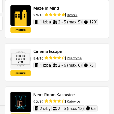
Maze In Mind
Rybnik
9.9/10
1 izba
2 - 5 (max. 5)
120'
PARTNER
Cinema Escape
Pszczyna
9.4/10
1 izba
2 - 6 (max. 6)
75'
PARTNER
Next Room Katowice
Katovice
9.2/10
2 izby
2 - 6 (max. 12)
65'