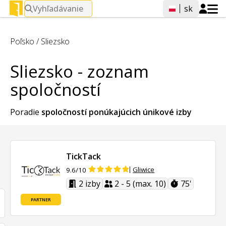
Vyhľadávanie
sk
Poľsko
/
Sliezsko
Sliezsko - zoznam
spoločností
Poradie
spoločností ponúkajúcich
únikové izby
TickTack
Gliwice
9.6/10
2 izby
2 - 5 (max. 10)
75'
PARTNER