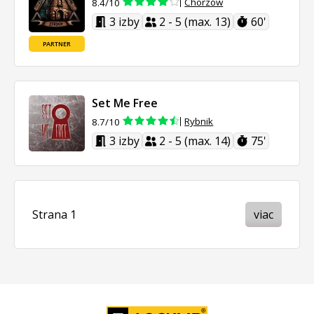
Chorzów
8.4/10
3 izby
2 - 5 (max. 13)
60'
PARTNER
Set Me Free
Rybnik
8.7/10
3 izby
2 - 5 (max. 14)
75'
Strana 1
viac