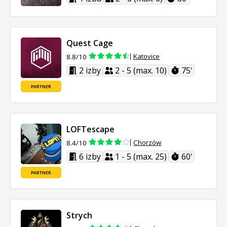
Quest Cage
Katovice
8.8/10
2 izby
2 - 5 (max. 10)
75'
PARTNER
LOFTescape
Chorzów
8.4/10
6 izby
1 - 5 (max. 25)
60'
PARTNER
Strych