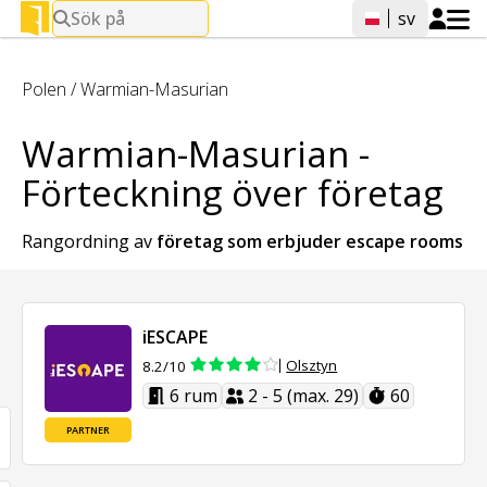
Sök på
sv
Polen
/
Warmian-Masurian
Warmian-Masurian -
Förteckning över företag
Rangordning av
företag som erbjuder
escape rooms
iESCAPE
Olsztyn
8.2/10
6 rum
2 - 5 (max. 29)
60
PARTNER