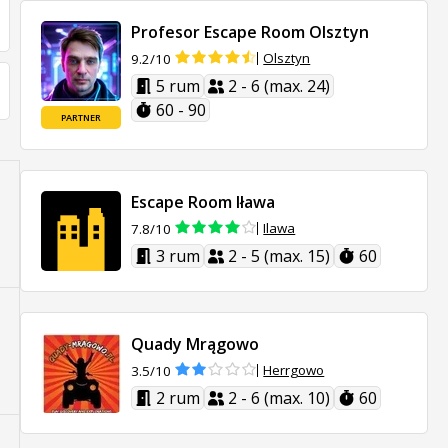
Profesor Escape Room Olsztyn
Olsztyn
9.2/10
5 rum
2 - 6 (max. 24)
60 - 90
PARTNER
Escape Room Iława
Ilawa
7.8/10
3 rum
2 - 5 (max. 15)
60
Quady Mrągowo
Herrgowo
3.5/10
2 rum
2 - 6 (max. 10)
60