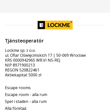
Tjänsteoperatör
Lockme sp. z o.o.
ul. Ofiar Oświęcimskich 17 | 50-069 Wrocław
KRS 0000942965 WR.VI NS-REJ
NIP 8971900213
REGON 520822461
Aktiekapital: 5000 zł
Escape rooms
Escape room - alla rum
Spel i staden - alla rum
Alla företag