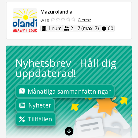
Mazurolandia
Gierłoż
0/10
1 rum
2 - 7 (max. 7)
60
Nyhetsbrev
-
Håll dig
uppdaterad!
Månatliga sammanfattningar
Nyheter
Tillfällen