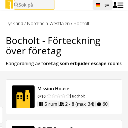
Sök på
sv
Tyskland
/
Nordrhein-Westfalen
/
Bocholt
Bocholt - Förteckning
över företag
Rangordning av
företag som erbjuder
escape rooms
Mission House
Bocholt
0/10
5 rum
2 - 8 (max. 34)
60