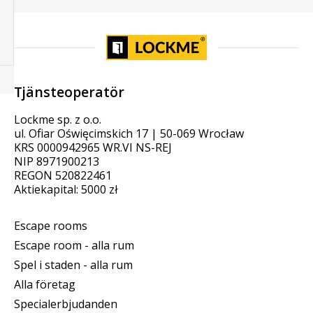
Tjänsteoperatör
Lockme sp. z o.o.
ul. Ofiar Oświęcimskich 17 | 50-069 Wrocław
KRS 0000942965 WR.VI NS-REJ
NIP 8971900213
REGON 520822461
Aktiekapital: 5000 zł
Escape rooms
Escape room - alla rum
Spel i staden - alla rum
Alla företag
Specialerbjudanden