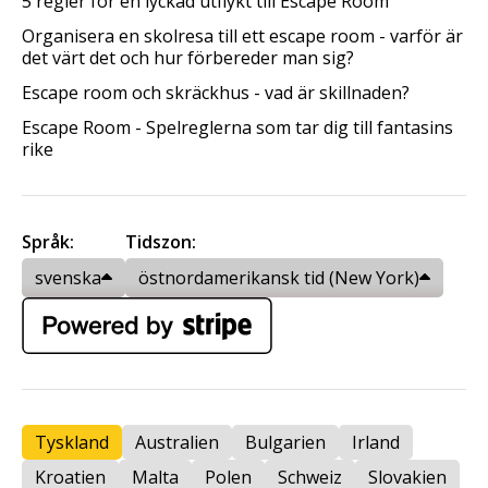
5 regler för en lyckad utflykt till Escape Room
Organisera en skolresa till ett escape room - varför är
det värt det och hur förbereder man sig?
Escape room och skräckhus - vad är skillnaden?
Escape Room - Spelreglerna som tar dig till fantasins
rike
Språk:
Tidszon:
svenska
östnordamerikansk tid (New York)
Tyskland
Australien
Bulgarien
Irland
Kroatien
Malta
Polen
Schweiz
Slovakien