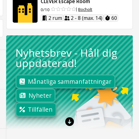
CLEVER Escape Room
Bocholt
0/10
2 rum
2 - 8 (max. 14)
60
Nyhetsbrev
-
Håll dig
uppdaterad!
Månatliga sammanfattningar
Nyheter
Tillfällen