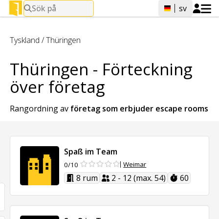
Sök på
sv
Tyskland
/
Thüringen
Thüringen - Förteckning
över företag
Rangordning av
företag som erbjuder
escape rooms
Spaß im Team
Weimar
0/10
8 rum
2 - 12 (max. 54)
60