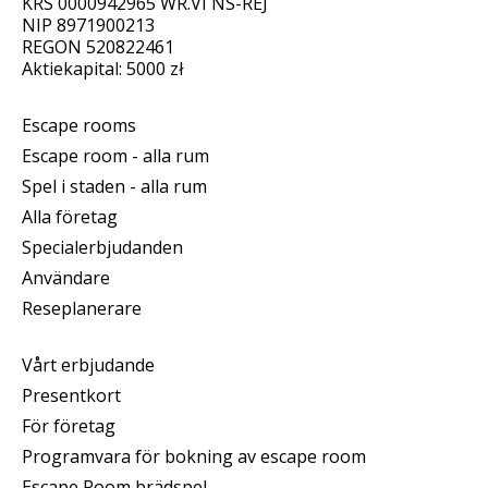
KRS 0000942965 WR.VI NS-REJ
NIP 8971900213
REGON 520822461
Aktiekapital: 5000 zł
Escape rooms
Escape room - alla rum
Spel i staden - alla rum
Alla företag
Specialerbjudanden
Användare
Reseplanerare
Vårt erbjudande
Presentkort
För företag
Programvara för bokning av escape room
Escape Room brädspel