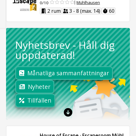
Mühlhausen
0/10
2 rum
3 - 8 (max. 14)
60
Nyhetsbrev
-
Håll dig
uppdaterad!
Månatliga sammanfattningar
Nyheter
Tillfällen
House of Escape · Escaperoom Mühlhaus