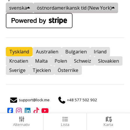
svenska
östnordamerikansk tid (New York)
Tyskland
Australien
Bulgarien
Irland
Kroatien
Malta
Polen
Schweiz
Slovakien
Sverige
Tjeckien
Österrike
support@lock.me
+48 577 502 902
auto
Alternativ
Lista
Karta