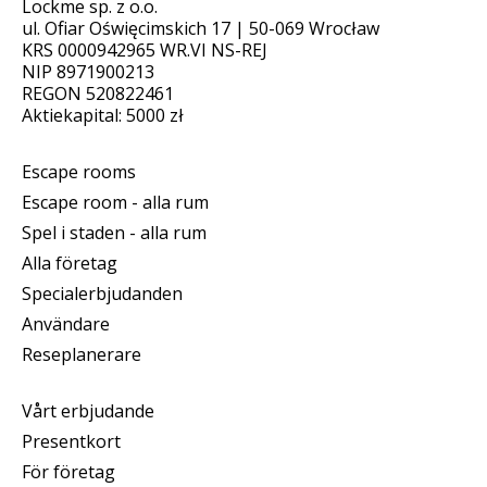
Lockme sp. z o.o.
ul. Ofiar Oświęcimskich 17 | 50-069 Wrocław
KRS 0000942965 WR.VI NS-REJ
NIP 8971900213
REGON 520822461
Aktiekapital: 5000 zł
Escape rooms
Escape room - alla rum
Spel i staden - alla rum
Alla företag
Specialerbjudanden
Användare
Reseplanerare
Vårt erbjudande
Presentkort
För företag