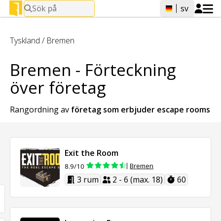
Sök på
sv
Tyskland
/
Bremen
Bremen - Förteckning
över företag
Rangordning av
företag som erbjuder
escape rooms
Exit the Room
Bremen
8.9/10
3 rum
2 - 6 (max. 18)
60