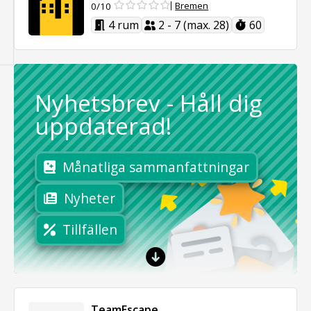
Bremen
0/10
4 rum
2 - 7 (max. 28)
60
Nyhetsbrev
-
Håll dig
uppdaterad!
Månatliga sammanfattningar
Nyheter
Tillfällen
TeamEscape