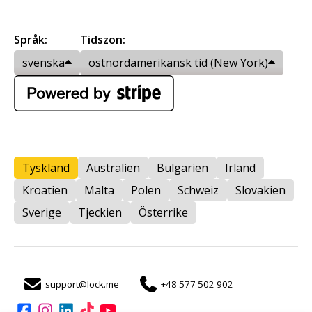
Språk:
Tidszon:
svenska
östnordamerikansk tid (New York)
Tyskland
Australien
Bulgarien
Irland
Kroatien
Malta
Polen
Schweiz
Slovakien
Sverige
Tjeckien
Österrike
support@lock.me
+48 577 502 902