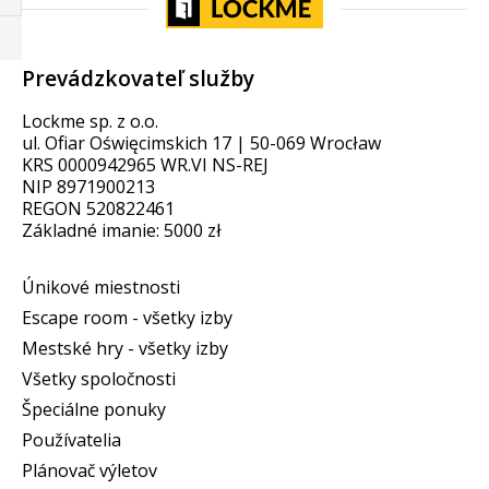
Prevádzkovateľ služby
Lockme sp. z o.o.
ul. Ofiar Oświęcimskich 17 | 50-069 Wrocław
KRS 0000942965 WR.VI NS-REJ
NIP 8971900213
REGON 520822461
Základné imanie: 5000 zł
Únikové miestnosti
Escape room - všetky izby
Mestské hry - všetky izby
Všetky spoločnosti
Špeciálne ponuky
Používatelia
Plánovač výletov