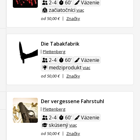
2-4
60'
Väzenie
začiatočníci
viac
od 50,00 €
Značky
Die Tabakfabrik
Plettenberg
2-4
60'
Väzenie
medziprodukt
viac
od 50,00 €
Značky
Der vergessene Fahrstuhl
Plettenberg
2-4
60'
Väzenie
skúsený
viac
od 50,00 €
Značky