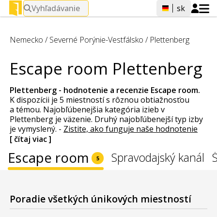
Vyhľadávanie
sk
Nemecko
/
Severné Porýnie-Vestfálsko
/
Plettenberg
Escape room Plettenberg
Plettenberg - hodnotenie a recenzie
Escape room
.
K dispozícii je 5 miestností s rôznou obtiažnosťou
a témou. Najobľúbenejšia kategória izieb v
Plettenberg je väzenie. Druhý najobľúbenejší typ izby
je vymyslený.
-
Zistite, ako funguje naše hodnotenie
[ čítaj viac ]
Escape room
Spravodajský kanál
5
Poradie všetkých únikových miestností