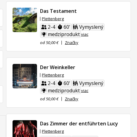
Das Testament
Plettenberg
2-4
60'
Vymyslený
medziprodukt
viac
od 50,00 €
Značky
Der Weinkeller
Plettenberg
2-4
60'
Vymyslený
medziprodukt
viac
od 50,00 €
Značky
Das Zimmer der entführten Lucy
Plettenberg