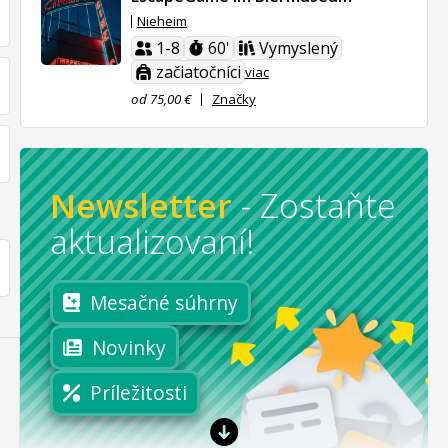
Nieheim
1-8
60'
Vymyslený
začiatočníci
viac
od 75,00 €
Značky
Newsletter
-
Zostaňte
aktualizovaní!
Mesačné súhrny
Novinky
Príležitosti