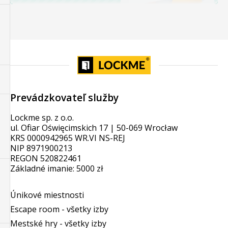
Prevádzkovateľ služby
Lockme sp. z o.o.
ul. Ofiar Oświęcimskich 17 | 50-069 Wrocław
KRS 0000942965 WR.VI NS-REJ
NIP 8971900213
REGON 520822461
Základné imanie: 5000 zł
Únikové miestnosti
Escape room - všetky izby
Mestské hry - všetky izby