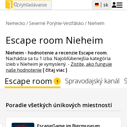
Vyhľadávanie
sk
Nemecko
/
Severné Porýnie-Vestfálsko
/
Nieheim
Escape room Nieheim
Nieheim - hodnotenie a recenzie
Escape room
.
Nachádza sa tu 1 izba. Najobľúbenejšia kategória
izieb v Nieheim je vymyslený.
-
Zistite, ako funguje
naše hodnotenie
[ čítaj viac ]
Escape room
Spravodajský kanál
1
Poradie všetkých únikových miestností
EscapeGame im Biermuseum