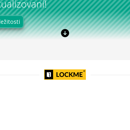
ualizovaní!
ležitosti