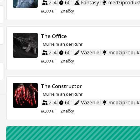
2-4
60'
Fantasy
medziproduk
80,00 €
Značky
The Office
Mülheim an der Ruhr
2-4
60'
Väzenie
medziproduk
80,00 €
Značky
The Constructor
Mülheim an der Ruhr
2-4
60'
Väzenie
medziproduk
80,00 €
Značky