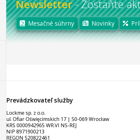
Newsletter
-
Zostaňte akt
Mesačné súhrny
Novinky
Prí
Prevádzkovateľ služby
Lockme sp. z o.o.
ul. Ofiar Oświęcimskich 17 | 50-069 Wrocław
KRS 0000942965 WR.VI NS-REJ
NIP 8971900213
REGON 520822461