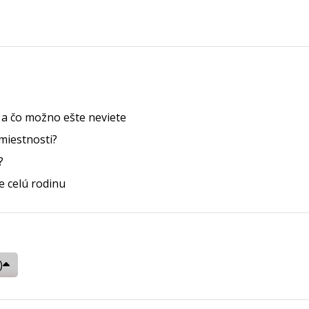
e a čo možno ešte neviete
miestnosti?
?
 celú rodinu
)