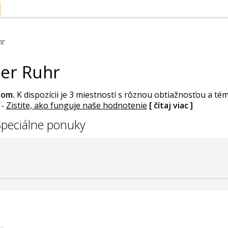
hr
er Ruhr
oom
.
K dispozícii je 3 miestností s rôznou obtiažnosťou a t
.
-
Zistite, ako funguje naše hodnotenie
[ čítaj viac ]
Špeciálne ponuky