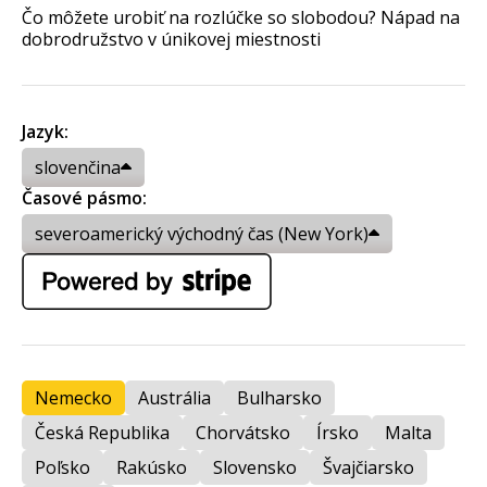
Čo môžete urobiť na rozlúčke so slobodou? Nápad na
dobrodružstvo v únikovej miestnosti
Jazyk:
slovenčina
Časové pásmo:
severoamerický východný čas (New York)
Nemecko
Austrália
Bulharsko
Česká Republika
Chorvátsko
Írsko
Malta
Poľsko
Rakúsko
Slovensko
Švajčiarsko