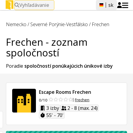
Vyhľadávanie
sk
Nemecko
/
Severné Porýnie-Vestfálsko
/
Frechen
Frechen - zoznam
spoločností
Poradie
spoločností ponúkajúcich
únikové izby
Escape Rooms Frechen
Frechen
0/10
3 izby
2 - 8 (max. 24)
55' - 70'