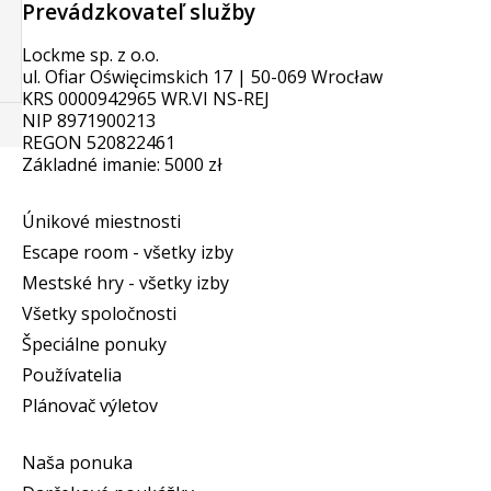
Prevádzkovateľ služby
Lockme sp. z o.o.
ul. Ofiar Oświęcimskich 17 | 50-069 Wrocław
KRS 0000942965 WR.VI NS-REJ
NIP 8971900213
REGON 520822461
Základné imanie: 5000 zł
Únikové miestnosti
Escape room - všetky izby
Mestské hry - všetky izby
Všetky spoločnosti
Špeciálne ponuky
Používatelia
Plánovač výletov
Naša ponuka