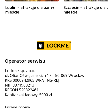
Lublin – atrakcje dla par w
Szczecin – atrakcje dla 
mieście
mieście
Operator serwisu
Lockme sp. z o.o.
ul. Ofiar Oświęcimskich 17 | 50-069 Wrocław
KRS 0000942965 WR.VI NS-REJ
NIP 8971900213
REGON 520822461
Kapitał zakładowy: 5000 zł
Escape roomy