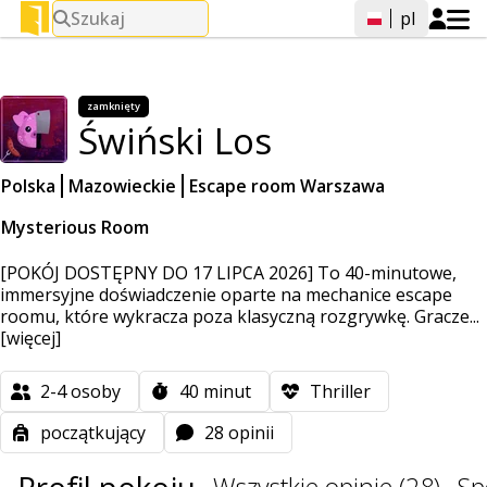
Szukaj
pl
zamknięty
Świński Los
Polska
Mazowieckie
Escape room Warszawa
Mysterious Room
[POKÓJ DOSTĘPNY DO 17 LIPCA 2026] To 40-minutowe,
immersyjne doświadczenie oparte na mechanice escape
roomu, które wykracza poza klasyczną rozgrywkę. Gracze...
[więcej]
2-4
osoby
40
minut
Thriller
początkujący
28 opinii