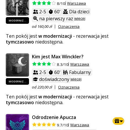
Warszawa
8/10
2-5
60'
Dla dzieci
na pierwszy raz
więcej
MODERNIZOWANY
od 160,00 zł
Oznaczenia
Ten pokój jest
w modernizacji
- rezerwacja jest
tymczasowo
niedostępna.
Kim jest Max Winckler?
Warszawa
8.3/10
2-5
60'
Fabularny
doświadczony
więcej
MODERNIZOWANY
od 220,00 zł
Oznaczenia
Ten pokój jest
w modernizacji
- rezerwacja jest
tymczasowo
niedostępna.
Odrodzenie Apucza
Warszawa
9.7/10