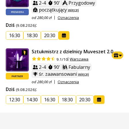
2-4
90'
Przygodowy
początkujący
więcej
PREMIERA
od 280,00 zł
Oznaczenia
Dziś
:
(9.08.2026)
16:30
18:30
20:30
Sztukmistrz z dzielnicy Muveszet 2.0
Warszawa
9.1/10
2-4
90'
Fabularny
śr. zaawansowani
więcej
PARTNER
od 280,00 zł
Oznaczenia
Dziś
:
(9.08.2026)
12:30
14:30
16:30
18:30
20:30