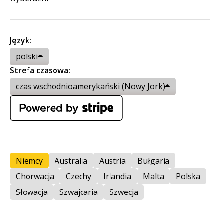
Język:
polski
Strefa czasowa:
czas wschodnioamerykański (Nowy Jork)
Niemcy
Australia
Austria
Bułgaria
Chorwacja
Czechy
Irlandia
Malta
Polska
Słowacja
Szwajcaria
Szwecja