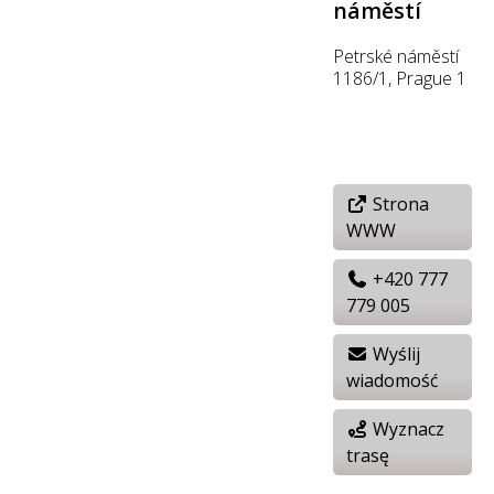
náměstí
Petrské náměstí
1186/1, Prague 1
Strona
WWW
+420 777
779 005
Wyślij
wiadomość
Wyznacz
trasę