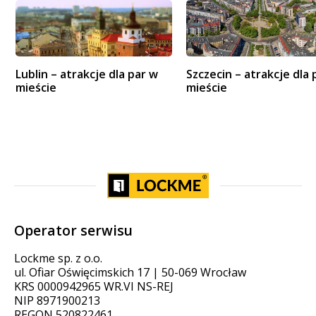
Lublin – atrakcje dla par w
Szczecin – atrakcje dla 
mieście
mieście
Operator serwisu
Lockme sp. z o.o.
ul. Ofiar Oświęcimskich 17 | 50-069 Wrocław
KRS 0000942965 WR.VI NS-REJ
NIP 8971900213
REGON 520822461