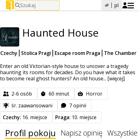
Szukaj
pl
Haunted House
Czechy
Stolica Pragi
Escape room Praga
The Chamber
Enter an old Victorian-style house to uncover a tragedy
haunting its rooms for decades. Do you have what it takes
to become real ghost hunters? An old house...
[więcej]
2-6
osób
60
minut
Horror
śr. zaawansowani
7 opinii
Czechy:
16. miejsce
Praga:
10. miejsce
Profil pokoju
Napisz opinię
Wszystkie 