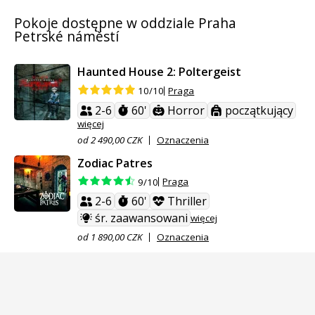
Pokoje dostępne w oddziale Praha
Petrské náměstí
Haunted House 2: Poltergeist
Praga
10/10
2-6
60'
Horror
początkujący
więcej
od 2 490,00 CZK
Oznaczenia
Zodiac Patres
Praga
9/10
2-6
60'
Thriller
śr. zaawansowani
więcej
od 1 890,00 CZK
Oznaczenia