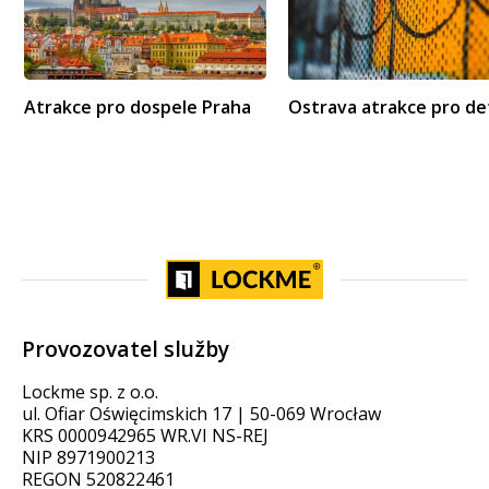
Atrakce pro dospele Praha
Ostrava atrakce pro de
Provozovatel služby
Lockme sp. z o.o.
ul. Ofiar Oświęcimskich 17 | 50-069 Wrocław
KRS 0000942965 WR.VI NS-REJ
NIP 8971900213
REGON 520822461