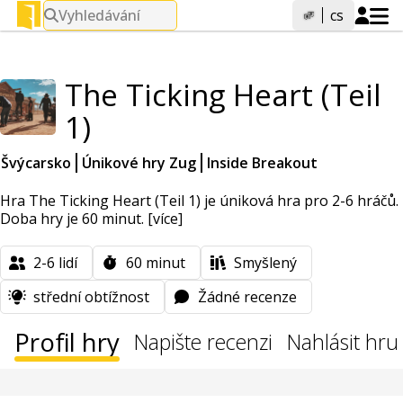
Vyhledávání
cs
The Ticking Heart (Teil
1)
Švýcarsko
Únikové hry Zug
Inside Breakout
Hra The Ticking Heart (Teil 1) je úniková hra pro 2-6 hráčů.
Doba hry je 60 minut.
[více]
2-6
lidí
60
minut
Smyšlený
střední obtížnost
Žádné recenze
Profil hry
Napište recenzi
Nahlásit hru