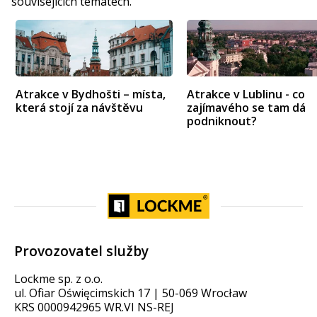
souvisejících tématech.
Atrakce v Bydhošti – místa,
Atrakce v Lublinu - co
která stojí za návštěvu
zajímavého se tam dá
podniknout?
Provozovatel služby
Lockme sp. z o.o.
ul. Ofiar Oświęcimskich 17 | 50-069 Wrocław
KRS 0000942965 WR.VI NS-REJ