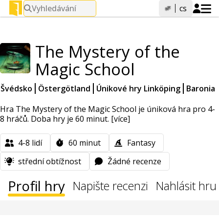
Vyhledávání
cs
The Mystery of the
Magic School
Švédsko
Östergötland
Únikové hry Linköping
Baronia
Hra The Mystery of the Magic School je úniková hra pro 4-
8 hráčů. Doba hry je 60 minut.
[více]
4-8
lidí
60
minut
Fantasy
střední obtížnost
Žádné recenze
Profil hry
Napište recenzi
Nahlásit hru