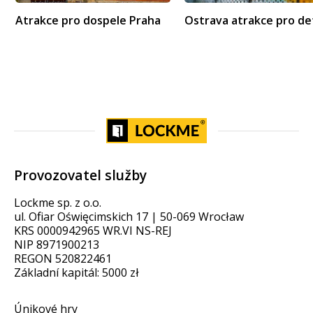
Atrakce pro dospele Praha
Ostrava atrakce pro de
Provozovatel služby
Lockme sp. z o.o.
ul. Ofiar Oświęcimskich 17 | 50-069 Wrocław
KRS 0000942965 WR.VI NS-REJ
NIP 8971900213
REGON 520822461
Základní kapitál: 5000 zł
Únikové hry