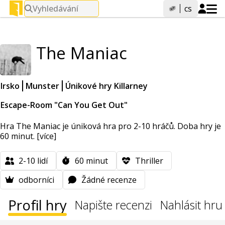
Vyhledávání
cs
The Maniac
Irsko
Munster
Únikové hry Killarney
Escape-Room "Can You Get Out"
Hra The Maniac je úniková hra pro 2-10 hráčů. Doba hry je
60 minut.
[více]
2-10
lidí
60
minut
Thriller
odborníci
Žádné recenze
Profil hry
Napište recenzi
Nahlásit hru