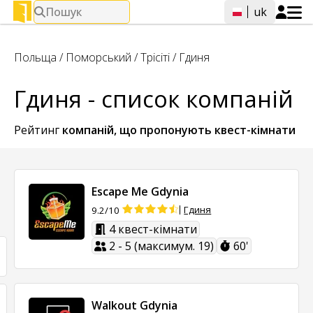
Пошук
uk
Польща
/
Поморський
/
Трісіті
/
Гдиня
Гдиня - список компаній
Рейтинг
компаній, що пропонують
квест-кімнати
Escape Me Gdynia
Гдиня
9.2/10
4 квест-кімнати
2 - 5 (максимум. 19)
60'
Walkout Gdynia