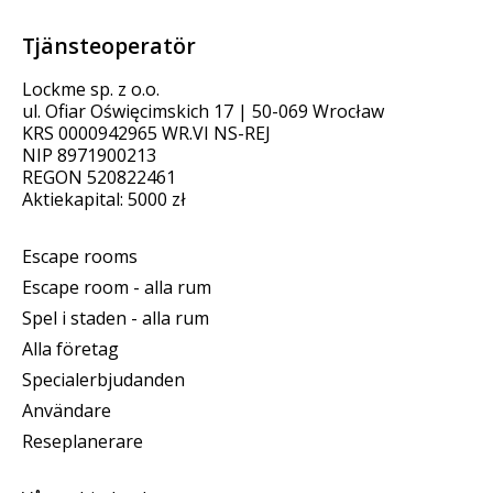
Tjänsteoperatör
Lockme sp. z o.o.
ul. Ofiar Oświęcimskich 17 | 50-069 Wrocław
KRS 0000942965 WR.VI NS-REJ
NIP 8971900213
REGON 520822461
Aktiekapital: 5000 zł
Escape rooms
Escape room - alla rum
Spel i staden - alla rum
Alla företag
Specialerbjudanden
Användare
Reseplanerare