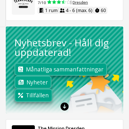
Dresden
7/10
1 rum
4 - 6 (max. 6)
60
Nyhetsbrev
-
Håll dig
uppdaterad!
Månatliga sammanfattningar
Nyheter
Tillfällen
The Mission Dresden