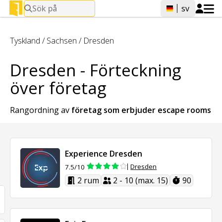
Sök på
sv
Tyskland
/
Sachsen
/
Dresden
Dresden - Förteckning
över företag
Rangordning av
företag som erbjuder
escape rooms
Experience Dresden
Dresden
7.5/10
2 rum
2 - 10 (max. 15)
90