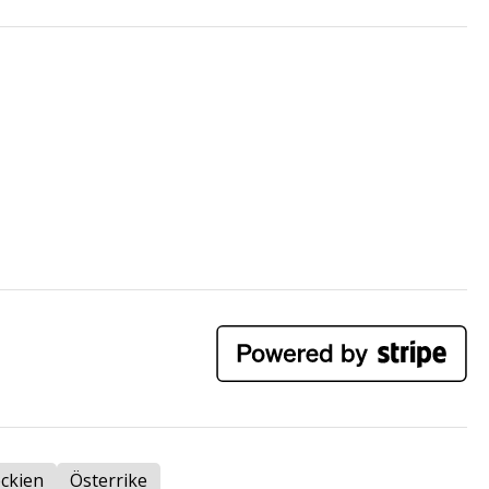
eckien
Österrike