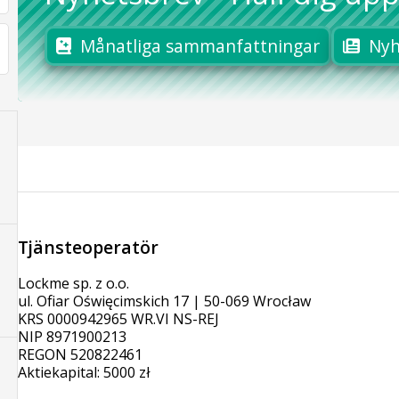
Månatliga sammanfattningar
Nyh
Tjänsteoperatör
Lockme sp. z o.o.
ul. Ofiar Oświęcimskich 17 | 50-069 Wrocław
KRS 0000942965 WR.VI NS-REJ
NIP 8971900213
REGON 520822461
Aktiekapital: 5000 zł