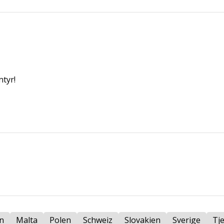
tyr!
n
Malta
Polen
Schweiz
Slovakien
Sverige
Tj