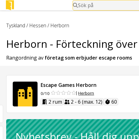
Sök på
Tyskland
/
Hessen
/
Herborn
Herborn - Förteckning över
Rangordning av
företag som erbjuder
escape rooms
Escape Games Herborn
Herborn
0/10
2 rum
2 - 6 (max. 12)
60
Nyhetsbrev
-
Håll dig up