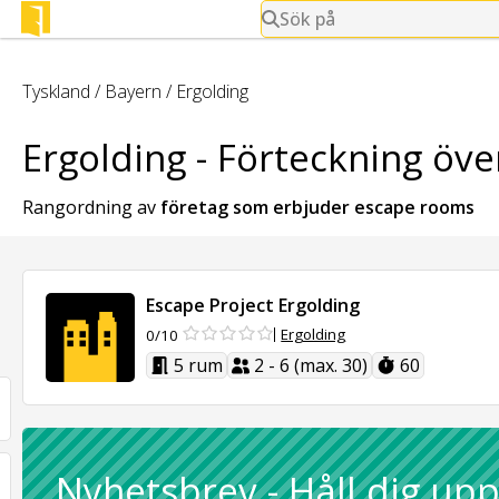
Sök på
Tyskland
/
Bayern
/
Ergolding
Ergolding - Förteckning öve
Rangordning av
företag som erbjuder
escape rooms
Escape Project Ergolding
Ergolding
0/10
5 rum
2 - 6 (max. 30)
60
Nyhetsbrev
-
Håll dig up