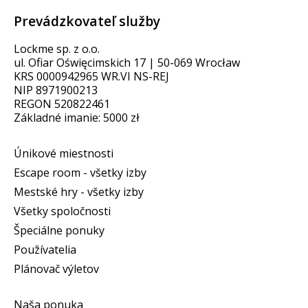
Prevádzkovateľ služby
Lockme sp. z o.o.
ul. Ofiar Oświęcimskich 17 | 50-069 Wrocław
KRS 0000942965 WR.VI NS-REJ
NIP 8971900213
REGON 520822461
Základné imanie: 5000 zł
Únikové miestnosti
Escape room - všetky izby
Mestské hry - všetky izby
Všetky spoločnosti
Špeciálne ponuky
Používatelia
Plánovač výletov
Naša ponuka