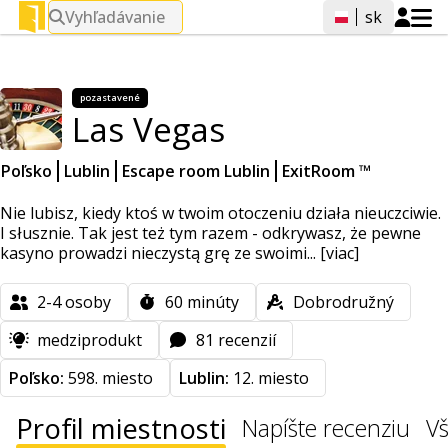
Vyhľadávanie
sk
pozastavené
Las Vegas
Poľsko
Lublin
Escape room Lublin
ExitRoom ™
Nie lubisz, kiedy ktoś w twoim otoczeniu działa nieuczciwie.
I słusznie. Tak jest też tym razem - odkrywasz, że pewne
kasyno prowadzi nieczystą grę ze swoimi...
[viac]
2-4
osoby
60
minúty
Dobrodružný
medziprodukt
81 recenzií
Poľsko:
598. miesto
Lublin:
12. miesto
Profil miestnosti
Napíšte recenziu
Vš