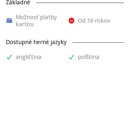
Základné
Možnosť platby
Od 16 rokov
kartou
Dostupné herné jazyky
angličtina
poľština