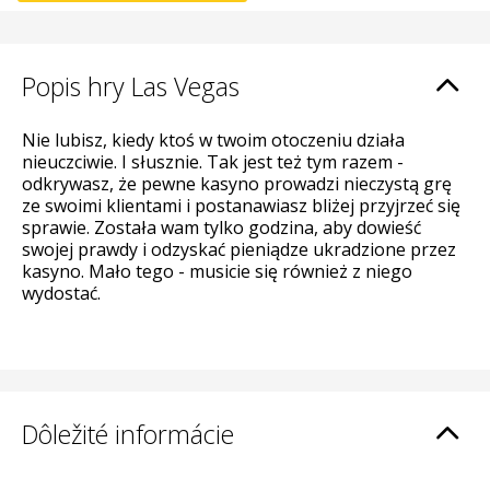
Popis hry Las Vegas
Nie lubisz, kiedy ktoś w twoim otoczeniu działa
nieuczciwie. I słusznie. Tak jest też tym razem -
odkrywasz, że pewne kasyno prowadzi nieczystą grę
ze swoimi klientami i postanawiasz bliżej przyjrzeć się
sprawie. Została wam tylko godzina, aby dowieść
swojej prawdy i odzyskać pieniądze ukradzione przez
kasyno. Mało tego - musicie się również z niego
wydostać.
Dôležité informácie