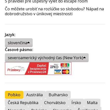
5 pravidiel pre úspešný výlet do escape room
Čo môžete urobiť na rozlúčke so slobodou? Nápad na
dobrodružstvo v únikovej miestnosti
Jazyk:
slovenčina
Časové pásmo:
severoamerický východný čas (New York)
Poľsko
Austrália
Bulharsko
Česká Republika
Chorvátsko
Írsko
Malta