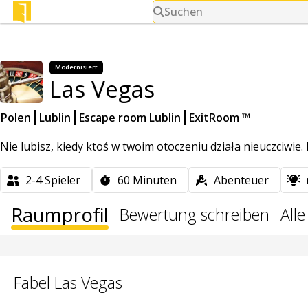
Suchen
Modernisiert
Las Vegas
Polen
Lublin
Escape room Lublin
ExitRoom ™
Nie lubisz, kiedy ktoś w twoim otoczeniu działa nieuczciwie.
2-4
Spieler
60
Minuten
Abenteuer
Raumprofil
Bewertung schreiben
All
Fabel Las Vegas