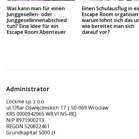
Was kann man für einen
Einen Schulausflug in e
Junggesellen- oder
Escape Room organisier
Junggesellinnenabschied
warum lohnt sich das u
tun? Eine Idee für ein
wie bereitet man sich
Escape Room Abenteuer
darauf vor?
Administrator
Lockme sp. z o.o.
ul. Ofiar Oświęcimskich 17 | 50-069 Wrocław
KRS 0000942965 WR.VI NS-REJ
NIP 8971900213
REGON 520822461
Grundkapital: 5000 zł