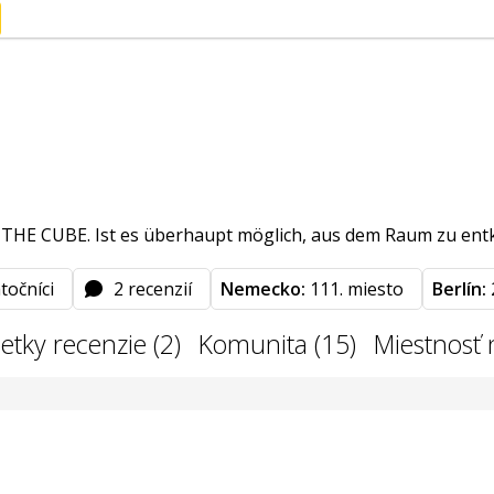
THE CUBE. Ist es überhaupt möglich, aus dem Raum zu entkom
točníci
2 recenzií
Nemecko:
111. miesto
Berlín:
etky recenzie (2)
Komunita (15)
Miestnosť 