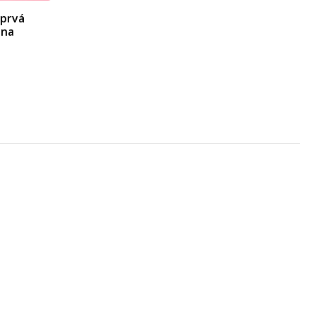
 prvá
 na