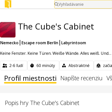
Vyhľadávanie
The Cube's Cabinet
Nemecko
Escape room Berlín
Labyrintoom
Keine Fenster. Keine Türen. Weiße Wände. Alles weiß. Und… 
2-6
ľudí
60
minúty
Abstraktné
začia
Profil miestnosti
Napíšte recenziu
Vš
Popis hry The Cube's Cabinet