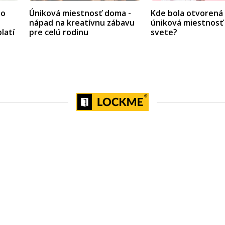
ho
Úniková miestnosť doma -
Kde bola otvorená
nápad na kreatívnu zábavu
úniková miestnosť
latí
pre celú rodinu
svete?