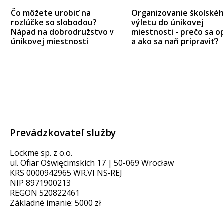
Čo môžete urobiť na
Organizovanie školské
rozlúčke so slobodou?
výletu do únikovej
Nápad na dobrodružstvo v
miestnosti - prečo sa op
únikovej miestnosti
a ako sa naň pripraviť?
Prevádzkovateľ služby
Lockme sp. z o.o.
ul. Ofiar Oświęcimskich 17 | 50-069 Wrocław
KRS 0000942965 WR.VI NS-REJ
NIP 8971900213
REGON 520822461
Základné imanie: 5000 zł