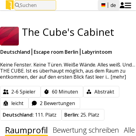
Suchen
de
The Cube's Cabinet
Deutschland
Escape room Berlin
Labyrintoom
Keine Fenster. Keine Türen. Weiße Wände. Alles weiß. Und…
THE CUBE. Ist es überhaupt möglich, aus dem Raum zu
entkommen, der auf den ersten Blick fast leer i...
[mehr]
2-6
Spieler
60
Minuten
Abstrakt
leicht
2 Bewertungen
Deutschland:
111. Platz
Berlin:
25. Platz
Raumprofil
Bewertung schreiben
All