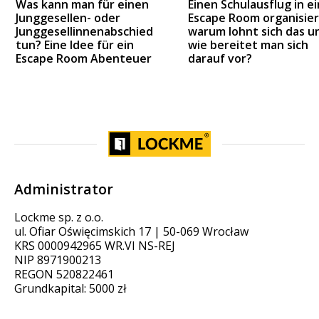
Was kann man für einen
Einen Schulausflug in e
Junggesellen- oder
Escape Room organisier
Junggesellinnenabschied
warum lohnt sich das u
tun? Eine Idee für ein
wie bereitet man sich
Escape Room Abenteuer
darauf vor?
Administrator
Lockme sp. z o.o.
ul. Ofiar Oświęcimskich 17 | 50-069 Wrocław
KRS 0000942965 WR.VI NS-REJ
NIP 8971900213
REGON 520822461
Grundkapital: 5000 zł