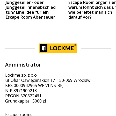
Junggesellen- oder
Escape Room organisier
Junggesellinnenabschied
warum lohnt sich das u
tun? Eine Idee für ein
wie bereitet man sich
Escape Room Abenteuer
darauf vor?
Administrator
Lockme sp. z o.o.
ul. Ofiar Oświęcimskich 17 | 50-069 Wrocław
KRS 0000942965 WR.VI NS-REJ
NIP 8971900213
REGON 520822461
Grundkapital: 5000 zł
Escape rooms