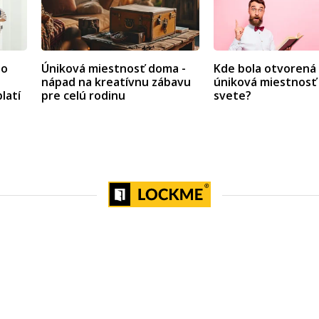
ho
Úniková miestnosť doma -
Kde bola otvorená
nápad na kreatívnu zábavu
úniková miestnosť
latí
pre celú rodinu
svete?