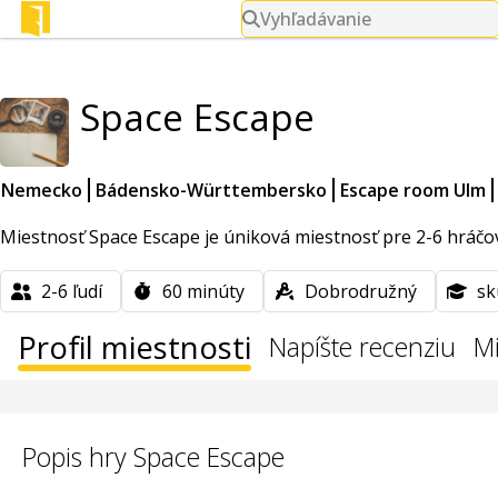
Vyhľadávanie
Space Escape
Nemecko
Bádensko-Württembersko
Escape room Ulm
Miestnosť Space Escape je úniková miestnosť pre 2-6 hráčov.
2-6
ľudí
60
minúty
Dobrodružný
sk
Profil miestnosti
Napíšte recenziu
Mi
Popis hry Space Escape