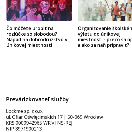
Čo môžete urobiť na
Organizovanie školské
rozlúčke so slobodou?
výletu do únikovej
Nápad na dobrodružstvo v
miestnosti - prečo sa op
únikovej miestnosti
a ako sa naň pripraviť?
Prevádzkovateľ služby
Lockme sp. z o.o.
ul. Ofiar Oświęcimskich 17 | 50-069 Wrocław
KRS 0000942965 WR.VI NS-REJ
NIP 8971900213