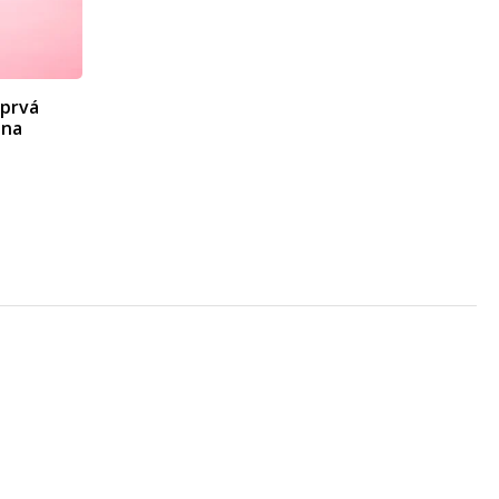
 prvá
 na