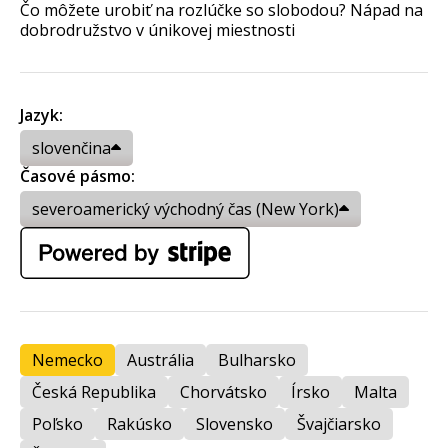
Čo môžete urobiť na rozlúčke so slobodou? Nápad na
dobrodružstvo v únikovej miestnosti
Jazyk:
slovenčina
Časové pásmo:
severoamerický východný čas (New York)
Nemecko
Austrália
Bulharsko
Česká Republika
Chorvátsko
Írsko
Malta
Poľsko
Rakúsko
Slovensko
Švajčiarsko