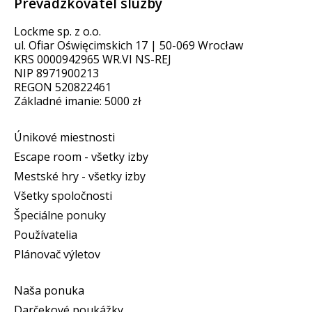
Prevádzkovateľ služby
Lockme sp. z o.o.
ul. Ofiar Oświęcimskich 17 | 50-069 Wrocław
KRS 0000942965 WR.VI NS-REJ
NIP 8971900213
REGON 520822461
Základné imanie: 5000 zł
Únikové miestnosti
Escape room - všetky izby
Mestské hry - všetky izby
Všetky spoločnosti
Špeciálne ponuky
Používatelia
Plánovač výletov
Naša ponuka
Darčekové poukážky