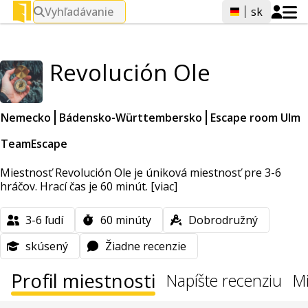
Vyhľadávanie
sk
Revolución Ole
Nemecko
Bádensko-Württembersko
Escape room Ulm
TeamEscape
Miestnosť Revolución Ole je úniková miestnosť pre 3-6
hráčov. Hrací čas je 60 minút.
[viac]
3-6
ľudí
60
minúty
Dobrodružný
skúsený
Žiadne recenzie
Profil miestnosti
Napíšte recenziu
Mi