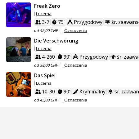
Freak Zero
Lucerna
3-7
75'
Przygodowy
śr. zaawan
od 42,00 CHF
Oznaczenia
Die Verschwörung
Lucerna
4-260
90'
Przygodowy
śr. zaaw
od 38,00 CHF
Oznaczenia
Das Spiel
Lucerna
10-30
90'
Kryminalny
śr. zaawa
od 45,00 CHF
Oznaczenia