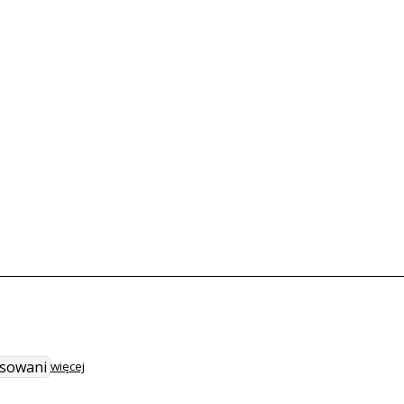
nsowani
więcej