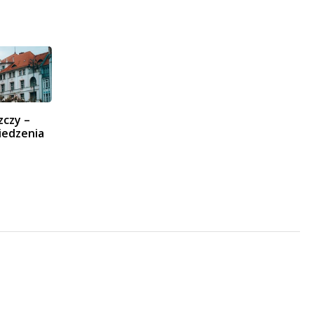
zczy –
iedzenia