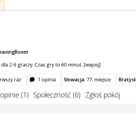
eavingRoom
la 2-6 graczy. Czas gry to 60 minut.
[więcej]
rwszy raz
1 opinia
Słowacja:
77. miejsce
Bratys
opinie (1)
Społeczność (6)
Zgłoś pokój