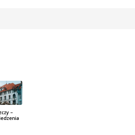
zczy –
iedzenia