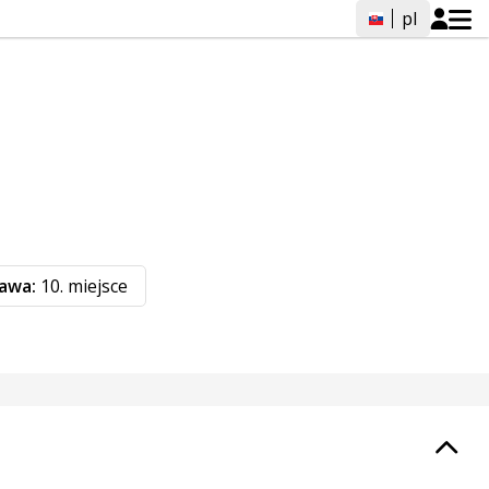
pl
ława:
10. miejsce