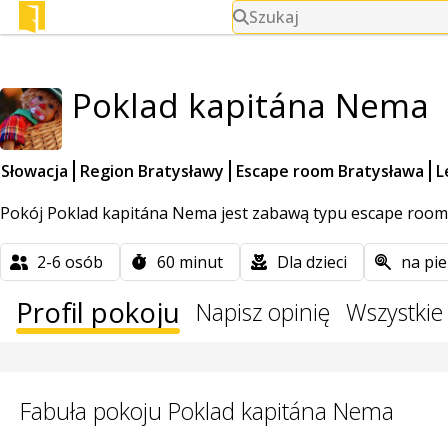
Szukaj
Poklad kapitána Nema
Słowacja
Region Bratysławy
Escape room Bratysława
L
Pokój Poklad kapitána Nema jest zabawą typu escape room d
2-6
osób
60
minut
Dla dzieci
na pie
Profil pokoju
Napisz opinię
Wszystkie 
Fabuła pokoju Poklad kapitána Nema