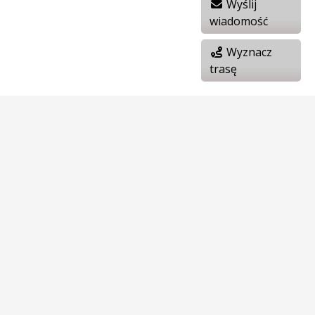
Wyślij
wiadomość
Wyznacz
trasę