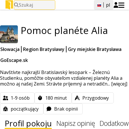
Szukaj
pl
Pomoc planéte Alia
Słowacja
Region Bratysławy
Gry miejskie Bratysława
GoEscape.sk
Navštívte najkrajší Bratislavský lesopark – Železnú
Studienku, pomôžte obyvateľom vzdialenej planéty Alia a
možno aj našej Zemi. Strávte príjemný a netradičn...
[więcej]
1-9
osób
180
minut
Przygodowy
początkujący
Brak opinii
Profil pokoju
Napisz opinię
Dodatkow