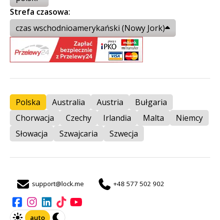
Strefa czasowa:
czas wschodnioamerykański (Nowy Jork)
Polska
Australia
Austria
Bułgaria
Chorwacja
Czechy
Irlandia
Malta
Niemcy
Słowacja
Szwajcaria
Szwecja
support@lock.me
+48 577 502 902
auto