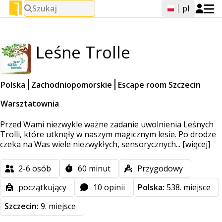
Szukaj
pl
Leśne Trolle
Polska
Zachodniopomorskie
Escape room Szczecin
Warsztatownia
Przed Wami niezwykle ważne zadanie uwolnienia Leśnych
Trolli, które utknęły w naszym magicznym lesie. Po drodze
czeka na Was wiele niezwykłych, sensorycznych...
[więcej]
2-6
osób
60
minut
Przygodowy
początkujący
10 opinii
Polska:
538. miejsce
Szczecin:
9. miejsce