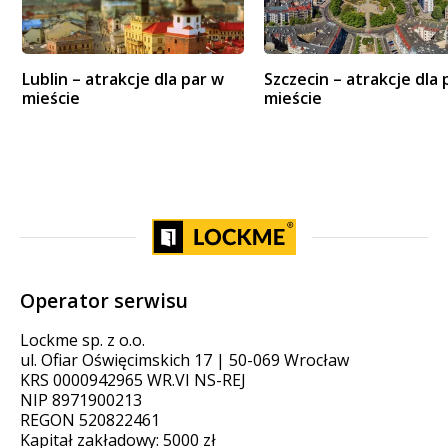
Lublin – atrakcje dla par w
Szczecin – atrakcje dla 
mieście
mieście
Operator serwisu
Lockme sp. z o.o.
ul. Ofiar Oświęcimskich 17 | 50-069 Wrocław
KRS 0000942965 WR.VI NS-REJ
NIP 8971900213
REGON 520822461
Kapitał zakładowy: 5000 zł