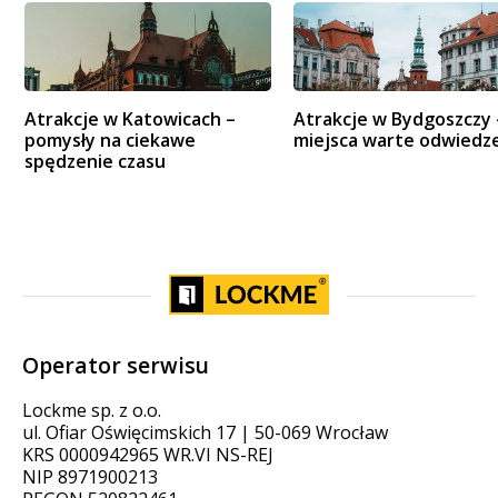
Atrakcje w Katowicach –
Atrakcje w Bydgoszczy 
pomysły na ciekawe
miejsca warte odwiedz
spędzenie czasu
Operator serwisu
Lockme sp. z o.o.
ul. Ofiar Oświęcimskich 17 | 50-069 Wrocław
KRS 0000942965 WR.VI NS-REJ
NIP 8971900213