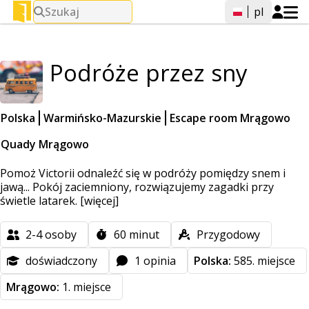
Szukaj
pl
Podróże przez sny
Polska
Warmińsko-Mazurskie
Escape room Mrągowo
Quady Mrągowo
Pomoż Victorii odnaleźć się w podróży pomiędzy snem i
jawą... Pokój zaciemniony, rozwiązujemy zagadki przy
świetle latarek.
[więcej]
2-4
osoby
60
minut
Przygodowy
doświadczony
1 opinia
Polska:
585. miejsce
Mrągowo:
1. miejsce