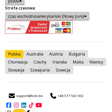
polski
Strefa czasowa:
czas wschodnioamerykański (Nowy Jork)
Polska
Australia
Austria
Bułgaria
Chorwacja
Czechy
Irlandia
Malta
Niemcy
Słowacja
Szwajcaria
Szwecja
support@lock.me
+48 577 502 902