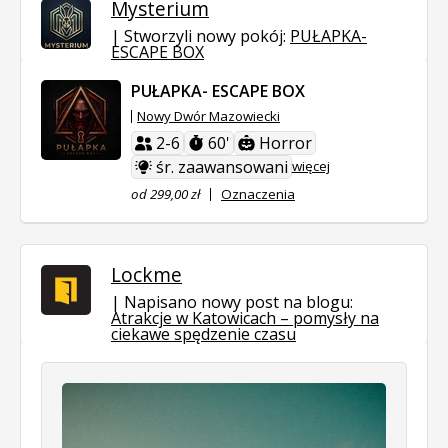
Mysterium
Stworzyli nowy pokój:
PUŁAPKA-
ESCAPE BOX
PUŁAPKA- ESCAPE BOX
Nowy Dwór Mazowiecki
2-6
60'
Horror
śr. zaawansowani
więcej
od 299,00 zł
Oznaczenia
Lockme
Napisano nowy post na blogu:
Atrakcje w Katowicach – pomysły na
ciekawe spędzenie czasu