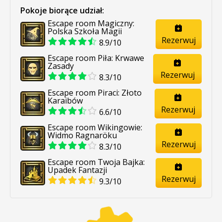
Pokoje biorące udział:
Escape room Magiczny:
Polska Szkoła Magii
Rezerwuj
8.9/10
Escape room Piła: Krwawe
Zasady
Rezerwuj
8.3/10
Escape room Piraci: Złoto
Karaibów
Rezerwuj
6.6/10
Escape room Wikingowie:
Widmo Ragnaröku
Rezerwuj
8.3/10
Escape room Twoja Bajka:
Upadek Fantazji
Rezerwuj
9.3/10