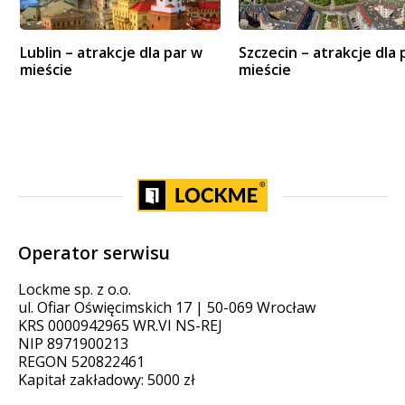
Lublin – atrakcje dla par w
Szczecin – atrakcje dla 
mieście
mieście
Operator serwisu
Lockme sp. z o.o.
ul. Ofiar Oświęcimskich 17 | 50-069 Wrocław
KRS 0000942965 WR.VI NS-REJ
NIP 8971900213
REGON 520822461
Kapitał zakładowy: 5000 zł