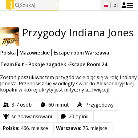
Szukaj
pl
Przygody Indiana Jones
Polska
Mazowieckie
Escape room Warszawa
Team Exit - Pokoje zagadek -Escape Room 24
Zostań poszukiwaczem przygód wcielając się w rolę Indiany
Jones’a. Przenosisz się w odległy świat do Aleksandryjskiej
kopalni w której ukryty jest mityczny a...
[więcej]
3-7
osób
60
minut
Przygodowy
śr. zaawansowani
20 opinii
Polska:
466. miejsce
Warszawa:
75. miejsce