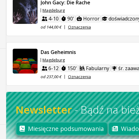
John Gacy: Die Rache
Magdeburg
4-10
90'
Horror
doświadczon
od 144,00 €
Oznaczenia
Das Geheimnis
Magdeburg
6-12
150'
Fabularny
śr. zaaw
od 237,00 €
Oznaczenia
Newsletter
-
Bądź na bie
Miesięczne podsumowania
Wiado