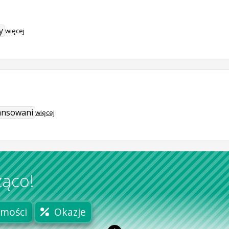
y
więcej
ansowani
więcej
żąco!
mości
Okazje