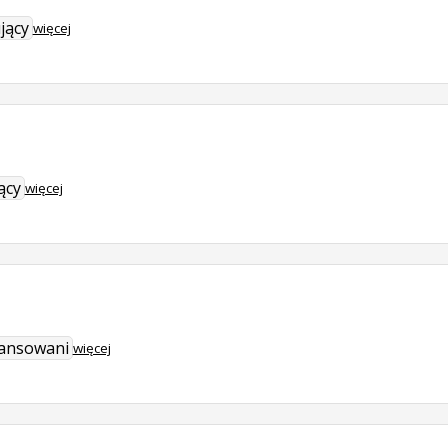
jący
więcej
ący
więcej
wansowani
więcej