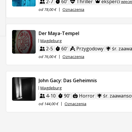
2-7
60'
Thriller
eksperci
więce
od 78,00 €
Oznaczenia
Der Maya-Tempel
Magdeburg
2-5
60'
Przygodowy
śr. zaaw
od 76,00 €
Oznaczenia
John Gacy: Das Geheimnis
Magdeburg
4-10
90'
Horror
śr. zaawans
od 144,00 €
Oznaczenia