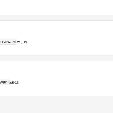
j
ansowani
więcej
owani
więcej