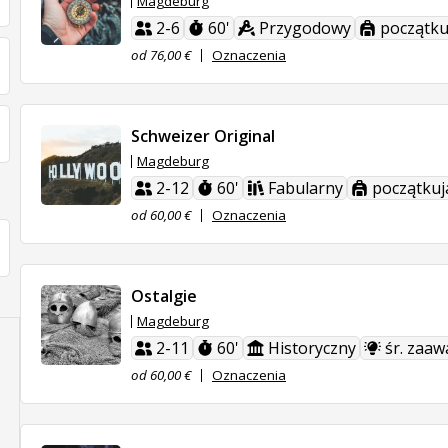
Magdeburg
2-6
60'
Przygodowy
początku
od 76,00 €
Oznaczenia
Schweizer Original
Magdeburg
2-12
60'
Fabularny
początkuj
od 60,00 €
Oznaczenia
Ostalgie
Magdeburg
2-11
60'
Historyczny
śr. zaa
od 60,00 €
Oznaczenia