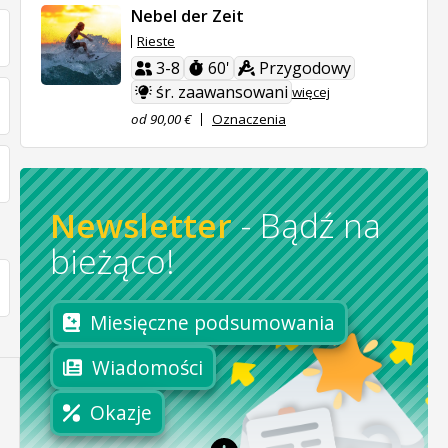
Nebel der Zeit
Rieste
3-8
60'
Przygodowy
śr. zaawansowani
więcej
od 90,00 €
Oznaczenia
Newsletter
-
Bądź na
bieżąco!
Miesięczne podsumowania
Wiadomości
Okazje