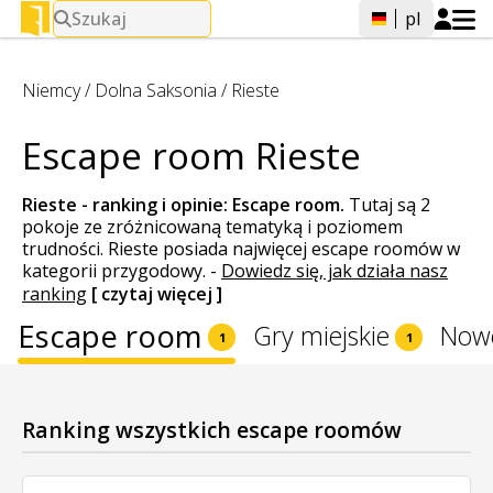
Szukaj
pl
Niemcy
/
Dolna Saksonia
/
Rieste
Escape room Rieste
Rieste - ranking i opinie:
Escape room
.
Tutaj są 2
pokoje ze zróżnicowaną tematyką i poziomem
trudności. Rieste posiada najwięcej escape roomów w
kategorii przygodowy.
-
Dowiedz się, jak działa nasz
ranking
[ czytaj więcej ]
Escape room
Gry miejskie
Now
1
1
Ranking wszystkich escape roomów