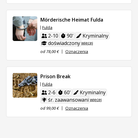
Mörderische Heimat Fulda
Fulda
2-10
90'
Kryminalny
doświadczony
więcej
od 78,00 €
Oznaczenia
Prison Break
Fulda
2-6
60'
Kryminalny
śr. zaawansowani
więcej
od 99,00 €
Oznaczenia