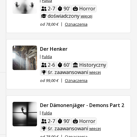
Fulda
2-7
90'
Horror
doświadczony
więcej
od 78,00 €
Oznaczenia
Der Henker
Fulda
2-6
60'
Historyczny
śr. zaawansowani
więcej
od 99,00 €
Oznaczenia
Der Dämonenjäger - Demons Part 2
Fulda
2-7
90'
Horror
śr. zaawansowani
więcej
od 78,00 €
Oznaczenia