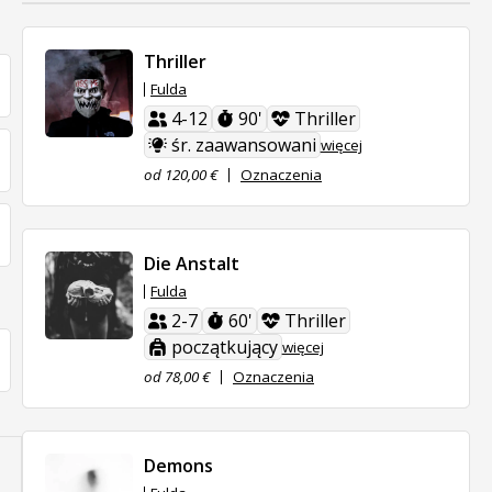
Thriller
Fulda
4-12
90'
Thriller
śr. zaawansowani
więcej
od 120,00 €
Oznaczenia
Die Anstalt
Fulda
2-7
60'
Thriller
początkujący
więcej
od 78,00 €
Oznaczenia
Demons