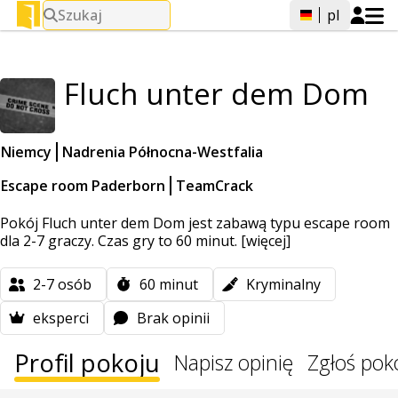
Szukaj
pl
Fluch unter dem Dom
Niemcy
Nadrenia Północna-Westfalia
Escape room Paderborn
TeamCrack
Pokój Fluch unter dem Dom jest zabawą typu escape room
dla 2-7 graczy. Czas gry to 60 minut.
[więcej]
2-7
osób
60
minut
Kryminalny
eksperci
Brak opinii
Profil pokoju
Napisz opinię
Zgłoś pok