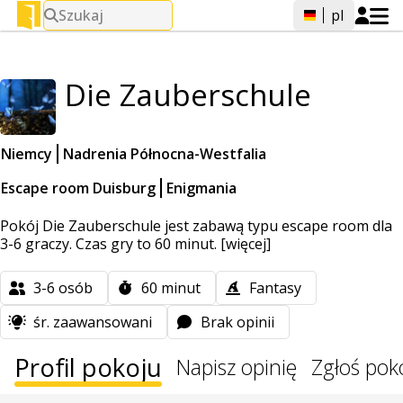
Szukaj
pl
Die Zauberschule
Niemcy
Nadrenia Północna-Westfalia
Escape room Duisburg
Enigmania
Pokój Die Zauberschule jest zabawą typu escape room dla
3-6 graczy. Czas gry to 60 minut.
[więcej]
3-6
osób
60
minut
Fantasy
śr. zaawansowani
Brak opinii
Profil pokoju
Napisz opinię
Zgłoś pok