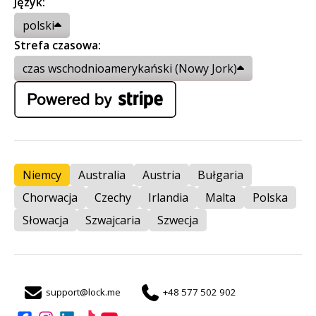
Język:
polski
Strefa czasowa:
czas wschodnioamerykański (Nowy Jork)
Niemcy
Australia
Austria
Bułgaria
Chorwacja
Czechy
Irlandia
Malta
Polska
Słowacja
Szwajcaria
Szwecja
support@lock.me
+48 577 502 902