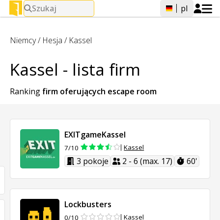
Szukaj
pl
Niemcy
/
Hesja
/
Kassel
Kassel - lista firm
Ranking
firm oferujących
escape room
EXITgameKassel
Kassel
7/10
3 pokoje
2 - 6 (max. 17)
60'
Lockbusters
Kassel
0/10