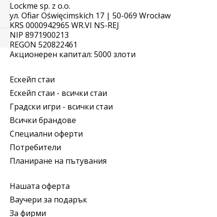
Lockme sp. z o.o.
ул. Ofiar Oświęcimskich 17 | 50-069 Wrocław
KRS 0000942965 WR.VI NS-REJ
NIP 8971900213
REGON 520822461
Акционерен капитал: 5000 злоти
Ескейп стаи
Ескейп стаи - всички стаи
Градски игри - всички стаи
Всички брандове
Специални оферти
Потребители
Планиране на пътувания
Нашата оферта
Ваучери за подарък
За фирми