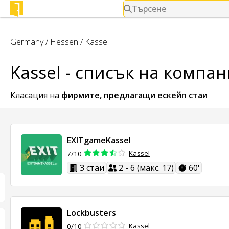
Търсене
Germany
/
Hessen
/
Kassel
Kassel - списък на компа
Класация на
фирмите, предлагащи
ескейп стаи
EXITgameKassel
Kassel
7/10
3 стаи
2 - 6 (макс. 17)
60'
Lockbusters
Kassel
0/10