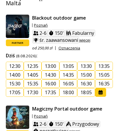
Malta
Blackout outdoor game
Poznań
2-6
150'
Fabularny
śr. zaawansowani
więcej
PARTNER
od 250,00 zł
Oznaczenia
Dziś
:
(8.08.2026)
12:30
12:35
13:00
13:05
13:30
13:35
14:00
14:05
14:30
14:35
15:00
15:05
15:30
15:35
16:00
16:05
16:30
16:35
17:05
17:30
17:35
18:00
18:05
Magiczny Portal outdoor game
Poznań
2-6
150'
Przygodowy
więcej