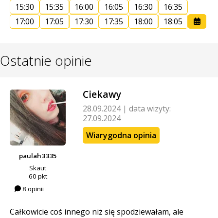
15:30
15:35
16:00
16:05
16:30
16:35
17:00
17:05
17:30
17:35
18:00
18:05
Ostatnie opinie
Ciekawy
28.09.2024
|
data wizyty:
27.09.2024
Wiarygodna opinia
paulah3335
Skaut
60 pkt
8 opinii
Całkowicie coś innego niż się spodziewałam, ale