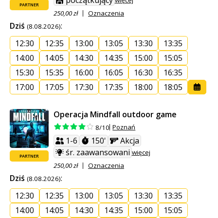
początkujący
PARTNER
250,00 zł
Oznaczenia
Dziś
:
(8.08.2026)
12:30
12:35
13:00
13:05
13:30
13:35
14:00
14:05
14:30
14:35
15:00
15:05
15:30
15:35
16:00
16:05
16:30
16:35
17:00
17:05
17:30
17:35
18:00
18:05
Operacja Mindfall outdoor game
Poznań
8/10
1-6
150'
Akcja
śr. zaawansowani
więcej
PARTNER
250,00 zł
Oznaczenia
Dziś
:
(8.08.2026)
12:30
12:35
13:00
13:05
13:30
13:35
14:00
14:05
14:30
14:35
15:00
15:05