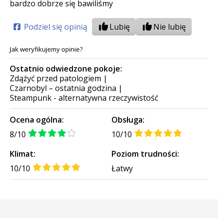
bardzo dobrze się bawiliśmy
Podziel się opinią
Lubię
Nie lubię
Jak weryfikujemy opinie?
Ostatnio odwiedzone pokoje:
Zdążyć przed patologiem
|
Czarnobyl – ostatnia godzina
|
Steampunk - alternatywna rzeczywistość
Ocena ogólna:
Obsługa:
8/10
10/10
Klimat:
Poziom trudności:
10/10
Łatwy