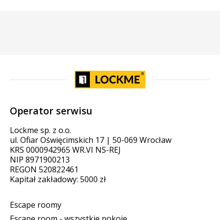
Operator serwisu
Lockme sp. z o.o.
ul. Ofiar Oświęcimskich 17 | 50-069 Wrocław
KRS 0000942965 WR.VI NS-REJ
NIP 8971900213
REGON 520822461
Kapitał zakładowy: 5000 zł
Escape roomy
Escape room - wszystkie pokoje