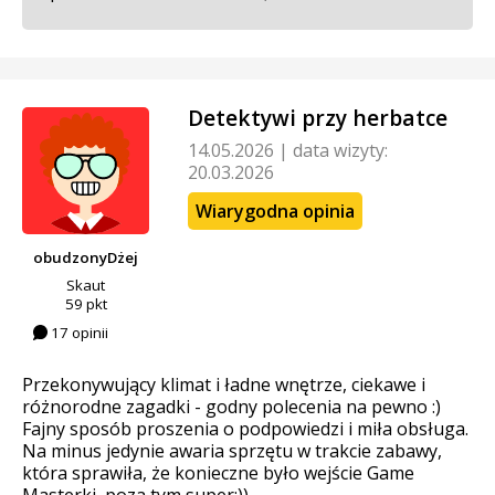
Detektywi przy herbatce
14.05.2026
|
data wizyty:
20.03.2026
Wiarygodna opinia
obudzonyDżej
Skaut
59 pkt
17 opinii
Przekonywujący klimat i ładne wnętrze, ciekawe i
różnorodne zagadki - godny polecenia na pewno :)
Fajny sposób proszenia o podpowiedzi i miła obsługa.
Na minus jedynie awaria sprzętu w trakcie zabawy,
która sprawiła, że konieczne było wejście Game