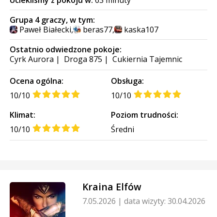
Uciekliśmy z pokoju w:
63 minuty
Grupa 4 graczy, w tym:
Paweł Białecki
,
beras77
,
kaska107
Ostatnio odwiedzone pokoje:
Cyrk Aurora
|
Droga 875
|
Cukiernia Tajemnic
Ocena ogólna:
Obsługa:
10/10
10/10
Klimat:
Poziom trudności:
10/10
Średni
Kraina Elfów
7.05.2026
|
data wizyty: 30.04.2026