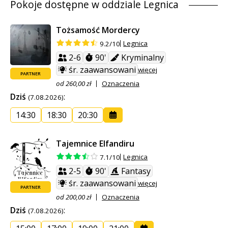
Pokoje dostępne w oddziale Legnica
Tożsamość Mordercy
Legnica
9.2/10
2-6
90'
Kryminalny
śr. zaawansowani
więcej
PARTNER
od 260,00 zł
Oznaczenia
Dziś
:
(7.08.2026)
14:30
18:30
20:30
Tajemnice Elfandiru
Legnica
7.1/10
2-5
90'
Fantasy
śr. zaawansowani
więcej
PARTNER
od 200,00 zł
Oznaczenia
Dziś
:
(7.08.2026)