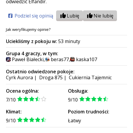
odwiedzić Elfandir.
Podziel się opinią
Lubię
Nie lubię
Jak weryfikujemy opinie?
Uciekliśmy z pokoju w:
53 minuty
Grupa 4 graczy, w tym:
Paweł Białecki
,
beras77
,
kaska107
Ostatnio odwiedzone pokoje:
Cyrk Aurora
|
Droga 875
|
Cukiernia Tajemnic
Ocena ogólna:
Obsługa:
7/10
9/10
Klimat:
Poziom trudności:
9/10
Łatwy