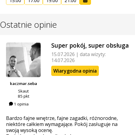
15:00
17:00
19:00
21:00
Ostatnie opinie
Super pokój, super obsługa
15.07.2026
|
data wizyty:
14.07.2026
Wiarygodna opinia
kaczmar.seba
Skaut
85 pkt
1 opinia
Bardzo fajne wnętrze, fajne zagadki, różnorodne,
niektóre całkiem wymagające. Pokój zasługuje na
swoją wysoką ocenę.