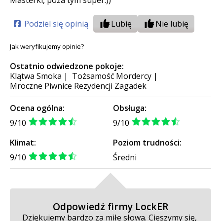
Masterki, poza tym super:))
Podziel się opinią
Lubię
Nie lubię
Jak weryfikujemy opinie?
Ostatnio odwiedzone pokoje:
Klątwa Smoka
|
Tożsamość Mordercy
|
Mroczne Piwnice Rezydencji Zagadek
Ocena ogólna:
Obsługa:
9/10
9/10
Klimat:
Poziom trudności:
9/10
Średni
Odpowiedź firmy LockER
Dziękujemy bardzo za miłe słowa. Cieszymy się,