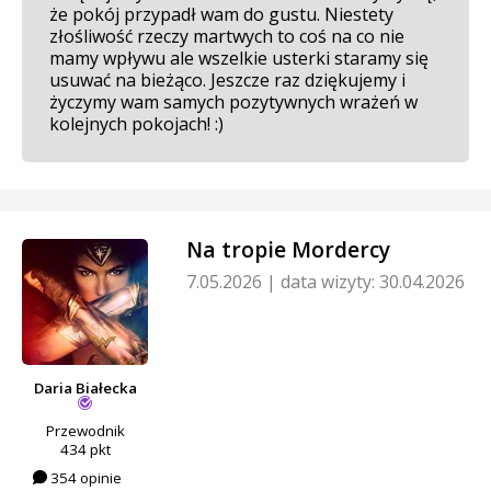
że pokój przypadł wam do gustu. Niestety
złośliwość rzeczy martwych to coś na co nie
mamy wpływu ale wszelkie usterki staramy się
usuwać na bieżąco. Jeszcze raz dziękujemy i
życzymy wam samych pozytywnych wrażeń w
kolejnych pokojach! :)
Na tropie Mordercy
7.05.2026
|
data wizyty: 30.04.2026
Daria Białecka
Przewodnik
434 pkt
354 opinie