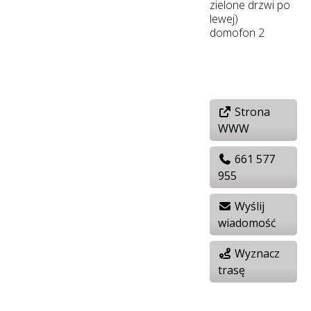
zielone drzwi po
lewej)
domofon 2
Strona
WWW
661 577
955
Wyślij
wiadomość
Wyznacz
trasę