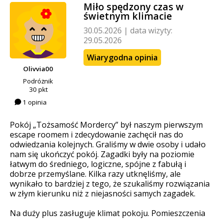
Miło spędzony czas w
świetnym klimacie
30.05.2026
|
data wizyty:
29.05.2026
Wiarygodna opinia
Olivvia00
Podróżnik
30 pkt
1 opinia
Pokój „Tożsamość Mordercy” był naszym pierwszym
escape roomem i zdecydowanie zachęcił nas do
odwiedzania kolejnych. Graliśmy w dwie osoby i udało
nam się ukończyć pokój. Zagadki były na poziomie
łatwym do średniego, logiczne, spójne z fabułą i
dobrze przemyślane. Kilka razy utknęliśmy, ale
wynikało to bardziej z tego, że szukaliśmy rozwiązania
w złym kierunku niż z niejasności samych zagadek.
Na duży plus zasługuje klimat pokoju. Pomieszczenia