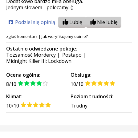
Dodatkowo bardzo miła obsługa.
Jednym słowem - polecamy. (;
Podziel się opinią
Lubię
Nie lubię
zgłoś komentarz
|
Jak weryfikujemy opinie?
Ostatnio odwiedzone pokoje:
Tożsamość Mordercy
|
Postapo
|
Midnight Killer III: Lockdown
Ocena ogólna:
Obsługa:
8/10
10/10
Klimat:
Poziom trudności:
10/10
Trudny