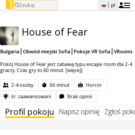
Szukaj
pl
House of Fear
Bułgaria
Obwód miejski Sofia
Pokoje VR Sofia
VRooms
Pokój House of Fear jest zabawą typu escape room dla 2-4
graczy. Czas gry to 60 minut.
[więcej]
2-4
osoby
60
minut
Horror
śr. zaawansowani
Brak opinii
Profil pokoju
Napisz opinię
Zgłoś pok