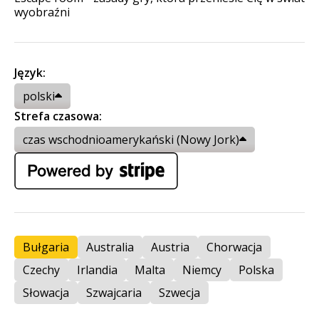
wyobraźni
Język:
polski
Strefa czasowa:
czas wschodnioamerykański (Nowy Jork)
Bułgaria
Australia
Austria
Chorwacja
Czechy
Irlandia
Malta
Niemcy
Polska
Słowacja
Szwajcaria
Szwecja