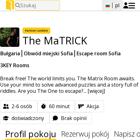
Szukaj
pl
Partner
Lockme
The MaTRICK
Bułgaria
Obwód miejski Sofia
Escape room Sofia
3KEY Rooms
Break free! The world limits you. The Matrix Room awaits.
Use your mind to solve advanced puzzles and a story full of
riddles. Are you The One to escape?...
[więcej]
2-6
osób
60
minut
Akcja
doświadczony
Brak opinii
Profil pokoju
Rezerwuj pokój
Napisz o