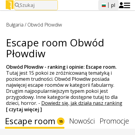
Szukaj
pl
Bułgaria
/
Obwód Płowdiw
Escape room Obwód
Płowdiw
Obwód Płowdiw - ranking i opinie:
Escape room
.
Tutaj jest 15 pokoi ze zróżnicowaną tematyką i
poziomem trudności. Obwód Płowdiw posiada
najwięcej escape roomów w kategorii fabularny.
Drugim najpopularniejszym typem pokoi jest
przygodowy. Inne kategorie dostępne tutaj to dla
dzieci, horror.
-
Dowiedz się, jak działa nasz ranking
[ czytaj więcej ]
Escape room
Nowości
Promocje
15