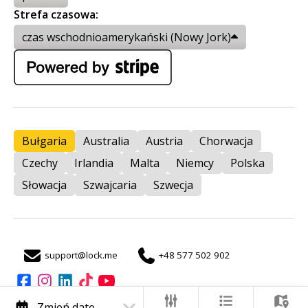
Strefa czasowa:
czas wschodnioamerykański (Nowy Jork)
Bułgaria
Australia
Austria
Chorwacja
Czechy
Irlandia
Malta
Niemcy
Polska
Słowacja
Szwajcaria
Szwecja
support@lock.me
+48 577 502 902
auto
Zmień datę