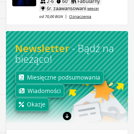
2-6
60'
Fabularny
śr. zaawansowani
więcej
od 70,00 BGN
Oznaczenia
Newsletter
-
Bądź na
bieżąco!
Miesięczne podsumowania
Wiadomości
Okazje