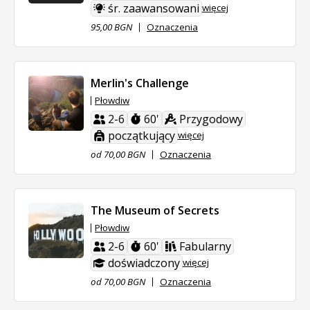
śr. zaawansowani
więcej
95,00 BGN
Oznaczenia
Merlin's Challenge
Płowdiw
2-6
60'
Przygodowy
początkujący
więcej
od 70,00 BGN
Oznaczenia
The Museum of Secrets
Płowdiw
2-6
60'
Fabularny
doświadczony
więcej
od 70,00 BGN
Oznaczenia