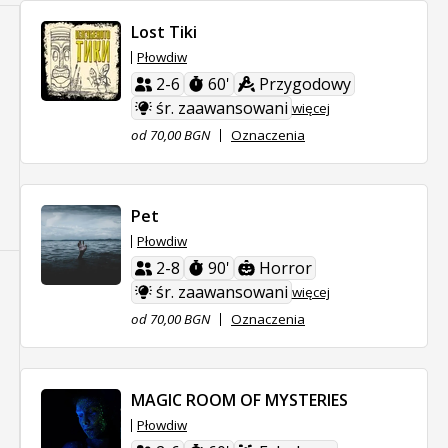
Lost Tiki
Płowdiw
2-6
60'
Przygodowy
śr. zaawansowani
więcej
od 70,00 BGN
Oznaczenia
Pet
Płowdiw
2-8
90'
Horror
śr. zaawansowani
więcej
od 70,00 BGN
Oznaczenia
MAGIC ROOM OF MYSTERIES
Płowdiw