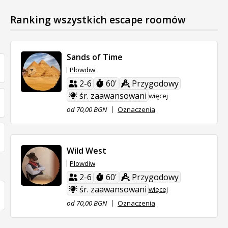
Ranking wszystkich escape roomów
Sands of Time
Płowdiw
2-6
60'
Przygodowy
śr. zaawansowani
więcej
od 70,00 BGN
Oznaczenia
Wild West
Płowdiw
2-6
60'
Przygodowy
śr. zaawansowani
więcej
od 70,00 BGN
Oznaczenia