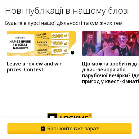
Нові публікації в
нашому блозі
Будьте в курсі нашої діяльності та суміжних тем.
Leave a review and win
Що можна зробити дл
prizes. Contest
дівич-вечора або
парубочої вечірки? Ід
пригод у квест-кімнат
Бронюйте вже зараз!
Сервісний оператор