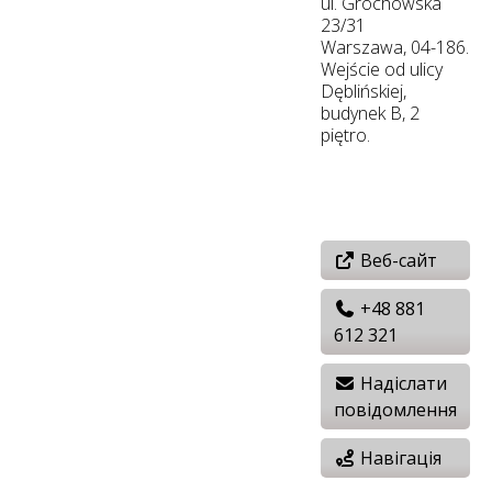
ul. Grochowska
23/31
Warszawa, 04-186.
Wejście od ulicy
Dęblińskiej,
budynek B, 2
piętro.
Веб-сайт
+48 881
612 321
Надіслати
повідомлення
Навігація