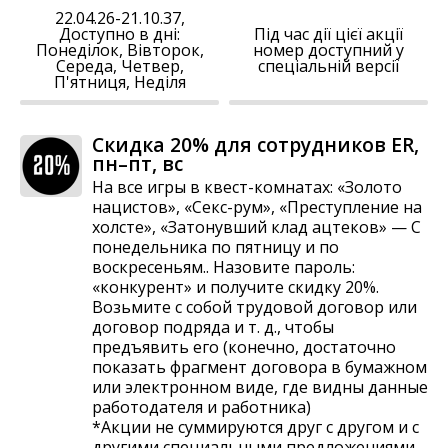
22.04.26-21.10.37,
Доступно в дні:
Під час дії цієї акції
Понеділок, Вівторок,
номер доступний у
Середа, Четвер,
спеціальній версії
П'ятниця, Неділя
Скидка 20% для сотрудников ER,
пн–пт, вс
На все игры в квест-комнатах: «Золото
нацистов», «Секс-рум», «Преступление на
холсте», «Затонувший клад ацтеков» — С
понедельника по пятницу и по
воскресеньям.. Назовите пароль:
«конкурент» и получите скидку 20%.
Возьмите с собой трудовой договор или
договор подряда и т. д., чтобы
предъявить его (конечно, достаточно
показать фрагмент договора в бумажном
или электронном виде, где видны данные
работодателя и работника)
*Акции не суммируются друг с другом и с
другими специальными предложениями.