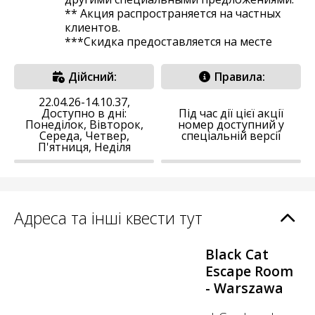
** Акция распространяется на частных
клиентов.
***Скидка предоставляется на месте
Дійсний:
Правила:
22.04.26-14.10.37,
Доступно в дні:
Під час дії цієї акції
Понеділок, Вівторок,
номер доступний у
Середа, Четвер,
спеціальній версії
П'ятниця, Неділя
Адреса та інші квести тут
Black Cat
Escape Room
- Warszawa