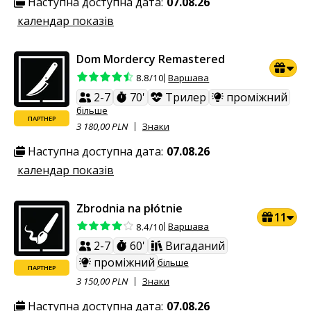
Наступна доступна дата:
07.08.26
календар показів
Dom Mordercy Remastered
Варшава
8.8/10
2-7
70'
Трилер
проміжний
більше
ПАРТНЕР
З 180,00 PLN
Знаки
Наступна доступна дата:
07.08.26
календар показів
Zbrodnia na płótnie
11
Варшава
8.4/10
2-7
60'
Вигаданий
проміжний
більше
ПАРТНЕР
З 150,00 PLN
Знаки
Наступна доступна дата:
07.08.26