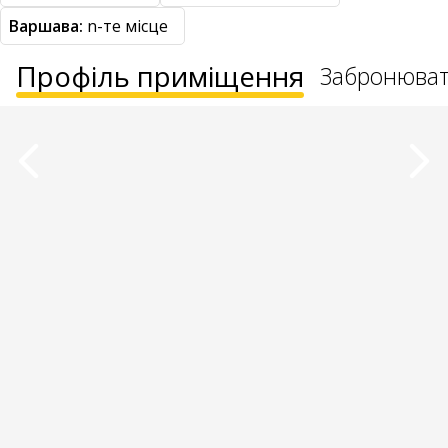
Варшава:
n-те місце
Профіль приміщення
Забронюва