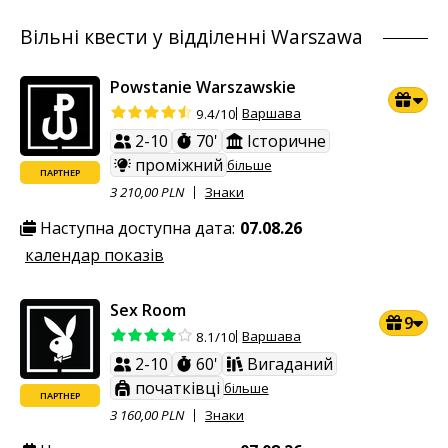
Вільні квести у відділенні Warszawa
Powstanie Warszawskie
Варшава
9.4/10
2-10
70'
Історичне
проміжний
більше
ПАРТНЕР
З 210,00 PLN
Знаки
Наступна доступна дата:
07.08.26
календар показів
Sex Room
9
Варшава
8.1/10
2-10
60'
Вигаданий
початківці
більше
ПАРТНЕР
З 160,00 PLN
Знаки