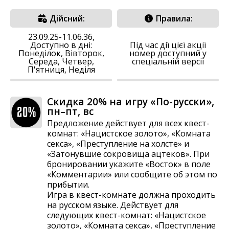
Дійсний:
Правила:
23.09.25-11.06.36,
Доступно в дні:
Під час дії цієї акції
Понеділок, Вівторок,
номер доступний у
Середа, Четвер,
спеціальній версії
П'ятниця, Неділя
Скидка 20% на игру «По-русски»,
пн–пт, вс
Предложение действует для всех квест-
комнат: «Нацистское золото», «Комната
секса», «Преступление на холсте» и
«Затонувшие сокровища ацтеков». При
бронировании укажите «Восток» в поле
«Комментарии» или сообщите об этом по
прибытии.
Игра в квест-комнате должна проходить
на русском языке. Действует для
следующих квест-комнат: «Нацистское
золото», «Комната секса», «Преступление