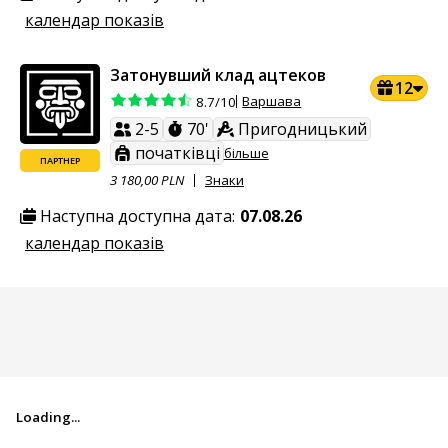
календар показів
Затонувший клад ацтеков
12
Варшава
8.7/10
2-5
70'
Пригодницький
початківці
більше
ПАРТНЕР
З 180,00 PLN
Знаки
Наступна доступна дата:
07.08.26
календар показів
Loading...