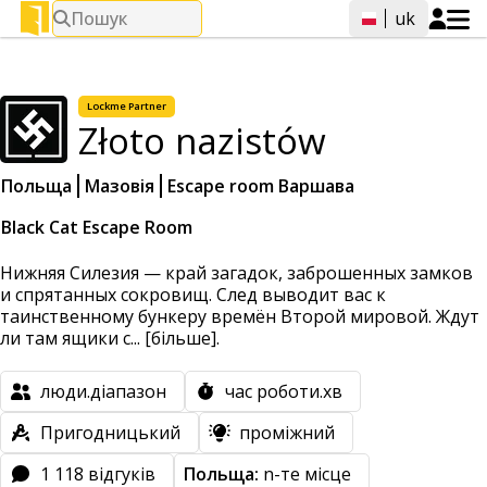
Пошук
uk
Lockme
Partner
Złoto nazistów
Польща
Мазовія
Escape room Варшава
Black Cat Escape Room
Нижняя Силезия — край загадок, заброшенных замков
и спрятанных сокровищ. След выводит вас к
таинственному бункеру времён Второй мировой. Ждут
ли там ящики с...
[більше].
люди.діапазон
час роботи.хв
Пригодницький
проміжний
1 118 відгуків
Польща:
n-те місце